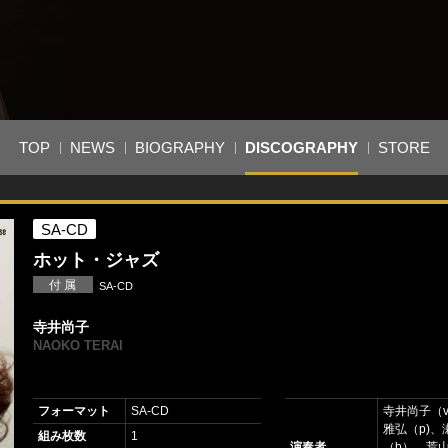
TOP
NEWS
BIOGRAPHY
DISCOGRAPHY
STORE
SA-CD
ホット・ジャズ
付 属
SA-CD
寺井尚子
NAOKO TERAI
フォーマット
SA-CD
寺井尚子（v
雅弘（p)、
組み枚数
1
演奏者
（b）、荒