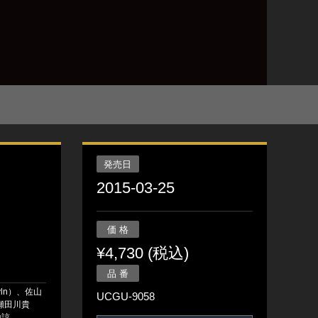
発売日
2015-03-25
価 格
¥4,730 (税込)
品 番
ln）、佐山
UCGU-9058
瀬田川貴
山諒