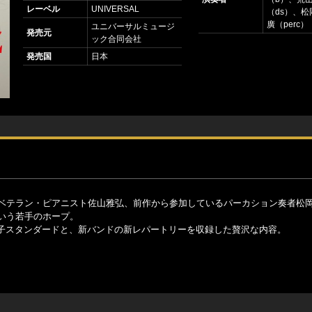
レーベル
UNIVERSAL
（ds）、松岡
廣（perc）
ユニバーサルミュージ
発売元
ック合同会社
発売国
日本
ベテラン・ピアニスト佐山雅弘、前作から参加しているパーカション奏者松岡m
いう若手のホープ。
子スタンダードと、新バンドの新レパートリーを収録した贅沢な内容。