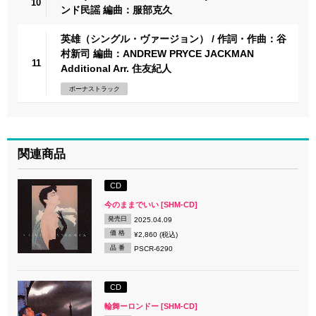
10
ンド民謡 編曲：服部克久
英雄（シングル・ヴァージョン） / 作詞・作曲：谷
村新司 編曲：ANDREW PRYCE JACKMAN
11
Additional Arr. 住友紀人
ボーナストラック
関連商品
CD
今のままでいい [SHM-CD]
発売日
2025.04.09
価 格
¥2,860 (税込)
品 番
PSCR-6290
CD
輪舞ーロンドー [SHM-CD]