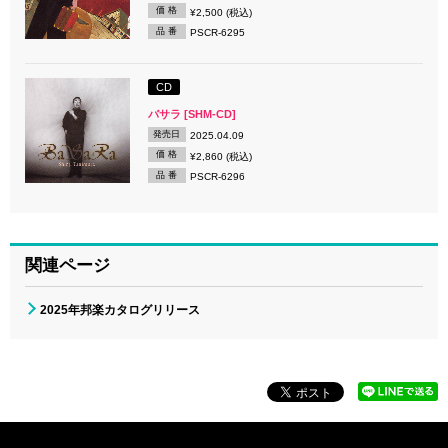
価 格
¥2,500 (税込)
品 番
PSCR-6295
CD
バサラ [SHM-CD]
発売日
2025.04.09
価 格
¥2,860 (税込)
品 番
PSCR-6296
関連ページ
2025年邦楽カタログリリース