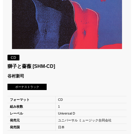
CD
獅子と薔薇 [SHM-CD]
谷村新司
ボーナストラック
フォーマット
CD
組み枚数
1
レーベル
Universal D
発売元
ユニバーサル ミュージック合同会社
発売国
日本