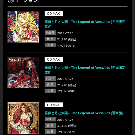
別バージョン
CD MAXI
薔薇と月と太陽～The Legend of Versailles [初回限定
盤A]
発売日
2018.07.25
価 格
¥1,210 (税込)
品 番
TYCT-39079
CD MAXI
薔薇と月と太陽～The Legend of Versailles [初回限定
盤B]
発売日
2018.07.25
価 格
¥1,210 (税込)
品 番
TYCT-39080
CD MAXI
薔薇と月と太陽～The Legend of Versailles [通常盤]
発売日
2018.07.25
価 格
¥1,100 (税込)
品 番
TYCT-30078