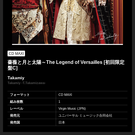
CD MAXI
薔薇と月と太陽～The Legend of Versailles [初回限定
盤C]
Takamiy
Takamiy -T.Takamizawa-
フォーマット
CD MAXI
組み枚数
1
レーベル
Virgin Music (JPN)
発売元
ユニバーサル ミュージック合同会社
発売国
日本