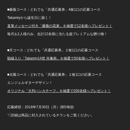
■薔薇コース：どれでも「共通応募券」4枚1口の応募コース
Takamiyから誕生日に届く！
直筆メッセージ付き「薔薇の花束」を抽選で12名様へプレゼント！
毎月お1人様のみ、合計12名様に当たる超プレミアムな贈り物！
■月コース：どれでも「共通応募券」２枚1口の応募コース
額縁入り「Takamiy14世 肖像画」を抽選で50名様へプレゼント！
■太陽コース：どれでも「共通応募券」２枚1口の応募コース
エンジェルギターデザイン！
オリジナル「大判ハンカチーフ」を抽選で200名様へプレゼント！
応募締切：2018年7月30日（月）消印有効
▽詳細は商品に封入されているチラシをご覧ください。