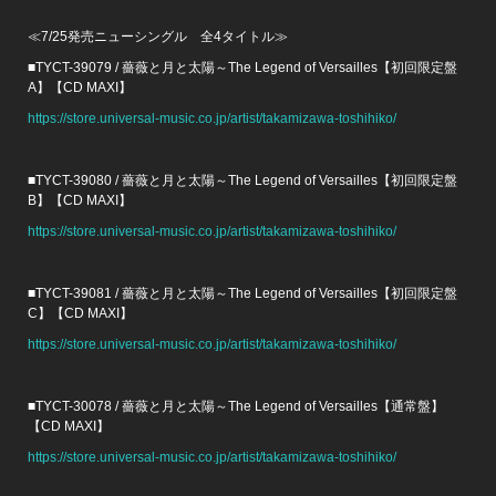
≪7/25発売ニューシングル 全4タイトル≫
■TYCT-39079 / 薔薇と月と太陽～The Legend of Versailles【初回限定盤
A】【CD MAXI】
https://store.universal-music.co.jp/artist/takamizawa-toshihiko/
■TYCT-39080 / 薔薇と月と太陽～The Legend of Versailles【初回限定盤
B】【CD MAXI】
https://store.universal-music.co.jp/artist/takamizawa-toshihiko/
■TYCT-39081 / 薔薇と月と太陽～The Legend of Versailles【初回限定盤
C】【CD MAXI】
https://store.universal-music.co.jp/artist/takamizawa-toshihiko/
■TYCT-30078 / 薔薇と月と太陽～The Legend of Versailles【通常盤】
【CD MAXI】
https://store.universal-music.co.jp/artist/takamizawa-toshihiko/