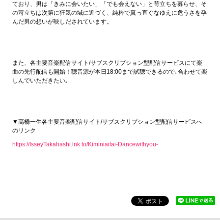
ており、男は「きみに会いたい」「でも会えない」と苛立ちを募らせ、そ
の苛立ちは次第に狂気の域に近づく、純粋で真っ直ぐなゆえに危うさを孕
んだ男の想いが映しだされています。
また、各主要音楽配信サイト/サブスクリプション型配信サービスにて楽
曲の先行配信も開始！聴音源が本日18:00まで試聴できるので､合わせて楽
しんでいただきたい｡
▼高橋一生各主要音楽配信サイト/サブスクリプション型配信サービスへ
のリンク
https://IsseyTakahashi.lnk.to/Kiminiaitai-Dancewithyou-