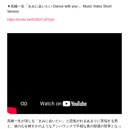
▼高橋一生「きみに会いたい-Dance with you-」 Music Video Short
Version
https://youtu.be/NOkDCy9Ygls
高橋一生が演じる「きみに会いたい」と恋焦がれるあまりに苦悩する男
と、彼の心を映すかのようなアンバランスで不穏な夜の部屋の世界となっ