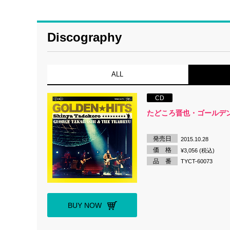
Discography
ALL
CD
たどころ晋也・ゴールデ
発売日
2015.10.28
価 格
¥3,056 (税込)
品 番
TYCT-60073
BUY NOW