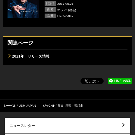
発売日
2017.06.21
価 格
¥1,222 (税込)
品 番
UPCY-5042
関連ページ
2021年 リリース情報
レーベル
USM JAPAN
ジャンル
邦楽
,
演歌・歌謡曲
ニュースレター