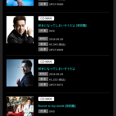
品 番
UPCY-5089
CD MAXI
好きになってしまいそうだよ [初回盤]
付 属
DVD
発売日
2019.06.26
価 格
¥2,343 (税込)
品 番
UPCY-9909
CD MAXI
好きになってしまいそうだよ
発売日
2019.06.26
価 格
¥1,222 (税込)
品 番
UPCY-5071
CD MAXI
Escort to my world [初回盤]
付 属
DVD