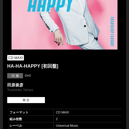
CD MAXI
HA-HA-HAPPY [初回盤]
付 属
DVD
田原俊彦
Toshihiko Tahara
限 定
フォーマット
CD MAXI
組み枚数
2
レーベル
Universal Music