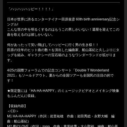
「ハッハッハッピー！！！！」
日本が世界に誇るエンターテイナー田原俊彦 60th birth anniversary記念シ
ングル!
こんな世の中を明るくするのはもうこの男しかいない！還暦を迎えてこの
曲を歌えるのは彼しかいない。
何があったって笑い飛ばしてハッピーに行く男の生き様！！
田原の往年のヒット曲の数々を演出した編曲家、船山基紀と久しぶりにタ
ッグを組み、ギャラクシーの宝石箱のようなワンダーランドが拡がりま
す。
4/25の国際フォーラムでの記念コンサート「Double T Wonderland
2021」もソールドアウト。夏からの全国ツアーも全国民の注目の的で
す！
★限定盤には「HA-HA-HAPPY」のミュージックビデオとメイキング映像
をふんだんに収録。
【収録内容】
＜CD＞
M1 HA-HA-HAPPY（作詞：岩里祐穂 作曲：岩田秀総・永野大輔 編
曲：船山基紀）
M2 夢幻LOVE（作詞：zopp 作曲：青葉紘季・大山聖福 編曲：船山基