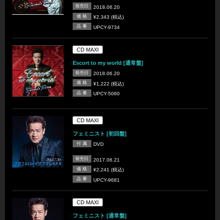
発売日
2018.06.20
価 格
¥2,343 (税込)
品 番
UPCY-9734
CD MAXI
Escort to my world [通常盤]
発売日
2018.06.20
価 格
¥1,222 (税込)
品 番
UPCY-5060
CD MAXI
フェミニスト [初回盤]
付 属
DVD
発売日
2017.06.21
価 格
¥2,241 (税込)
品 番
UPCY-9681
CD MAXI
フェミニスト [通常盤]