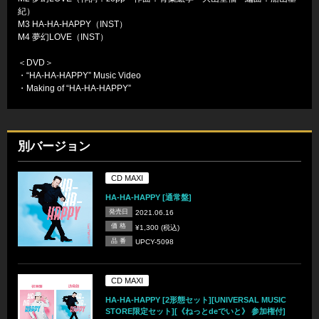
紀）
M3 HA-HA-HAPPY（INST）
M4 夢幻LOVE（INST）
＜DVD＞
・“HA-HA-HAPPY” Music Video
・Making of “HA-HA-HAPPY”
別バージョン
CD MAXI
HA-HA-HAPPY [通常盤]
発売日
2021.06.16
価 格
¥1,300 (税込)
品 番
UPCY-5098
CD MAXI
HA-HA-HAPPY [2形態セット][UNIVERSAL MUSIC
STORE限定セット][《ねっとdeでいと》 参加権付]