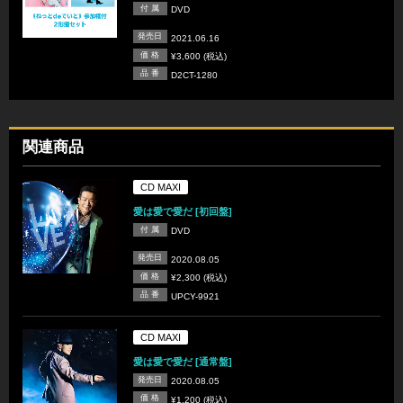
付 属
DVD
発売日
2021.06.16
価 格
¥3,600 (税込)
品 番
D2CT-1280
関連商品
CD MAXI
愛は愛で愛だ [初回盤]
付 属
DVD
発売日
2020.08.05
価 格
¥2,300 (税込)
品 番
UPCY-9921
CD MAXI
愛は愛で愛だ [通常盤]
発売日
2020.08.05
価 格
¥1,200 (税込)