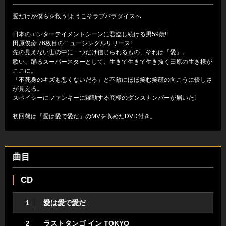
愛だけが僕らを救う!ようこそラブパラダイスへ
日本のエンターテイメントシーンに君臨し続ける男59歳!!
田原俊彦 76枚目のニューシングルリリース!
先の見えない世の中に一つだけ信じられるもの、それは「愛」。
歌い、踊るスーパースターとして、生きて生きて生き抜く田原の生き様が
ここに。
「不死身のキズも悪くないだろ」と不敵にほほ笑む笑顔の向こうに優しさ
が見える。
スペイシーにファンキーに躍動する究極のダンスナンバーが届いた!
初回盤は「愛は愛で愛だ」のMVを収めたDVD付き。
曲目
CD
愛は愛で愛だ
1
ラストタンゴ イン TOKYO
2