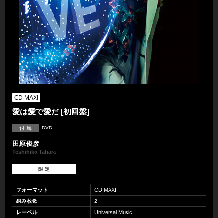
CD MAXI
愛は愛で愛だ [初回盤]
付 属
DVD
田原俊彦
Toshihiko Tahara
限 定
フォーマット
CD MAXI
組み枚数
2
レーベル
Universal Music