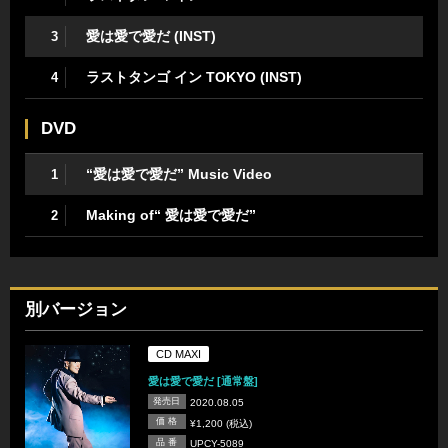
愛は愛で愛だ (INST)
3
ラストタンゴ イン TOKYO (INST)
4
DVD
“愛は愛で愛だ” Music Video
1
Making of“ 愛は愛で愛だ”
2
別バージョン
CD MAXI
愛は愛で愛だ [通常盤]
発売日
2020.08.05
価 格
¥1,200 (税込)
品 番
UPCY-5089