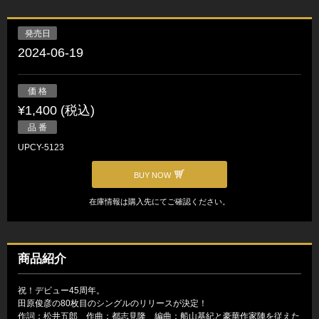
発売日
2024-06-19
価 格
¥1,400 (税込)
品 番
UPCY-5123
BUY NOW
在庫情報は購入先にてご確認ください。
商品紹介
祝！デビュー45周年。
田原俊彦の80枚目のシングルのリリースが決定！
作詞：松井五郎 作曲：都志見隆 編曲：船山基紀と豪華作家陣を従えた