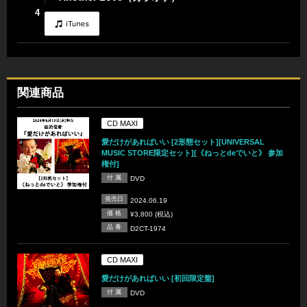
4
関連商品
CD MAXI
愛だけがあればいい [2形態セット][UNIVERSAL
MUSIC STORE限定セット][《ねっとdeでいと》 参加
権付]
付 属
DVD
発売日
2024.06.19
価 格
¥3,800 (税込)
品 番
D2CT-1974
CD MAXI
愛だけがあればいい [初回限定盤]
付 属
DVD