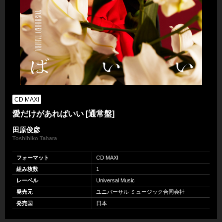
CD MAXI
愛だけがあればいい [通常盤]
田原俊彦
Toshihiko Tahara
フォーマット
CD MAXI
組み枚数
1
レーベル
Universal Music
発売元
ユニバーサル ミュージック合同会社
発売国
日本