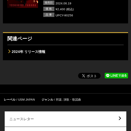
発売日
2024.06.19
価 格
¥2,400 (税込)
品 番
UPCY-90256
関連ページ
2024年 リリース情報
レーベル
USM JAPAN
ジャンル
邦楽
,
演歌・歌謡曲
ニュースレター