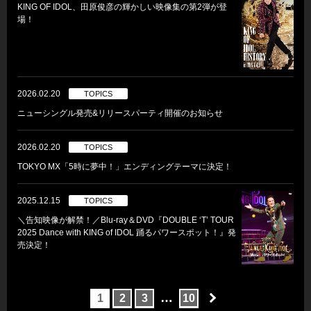
KING OF IDOL、田原俊彦の輝かしい映像集の第2弾が登
場！
2026.02.20
TOPICS
ニューシングル発売&リリースパーティ開催のお知らせ
2026.02.20
TOPICS
TOKYO MX「5時に夢中！」エンディングテーマに決定！
2025.12.15
TOPICS
＼告知映像が解禁！／Blu-ray＆DVD『DOUBLE ‘T’ TOUR
2025 Dance with KING of IDOL 踊るパワースポット！』発
売決定！
…
1
2
3
10