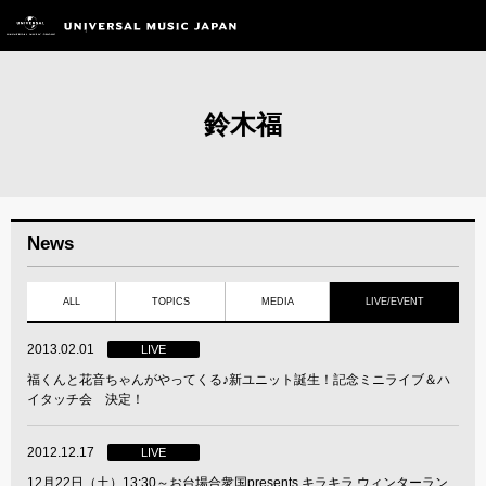
鈴木福
News
ALL
TOPICS
MEDIA
LIVE/EVENT
2013.02.01
LIVE
福くんと花音ちゃんがやってくる♪新ユニット誕生！記念ミニライブ＆ハ
イタッチ会 決定！
2012.12.17
LIVE
12月22日（土）13:30～お台場合衆国presents キラキラ ウィンターラン