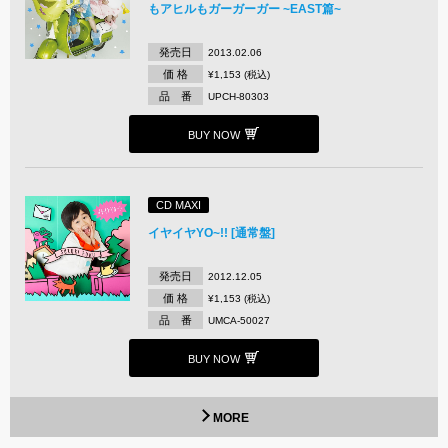
もアヒルもガーガーガー ~EAST篇~
発売日
2013.02.06
価 格
¥1,153 (税込)
品 番
UPCH-80303
BUY NOW
CD MAXI
イヤイヤYO~!! [通常盤]
発売日
2012.12.05
価 格
¥1,153 (税込)
品 番
UMCA-50027
BUY NOW
MORE