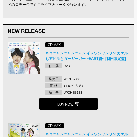
ドのステージでミニライブ＆トークを行います。
NEW RELEASE
CD MAXI
ネコニャンニャンニャン イヌワンワンワン カエル
もアヒルもガーガーガー ~EAST篇~ [初回限定盤]
付 属
DVD
発売日
2013.02.06
価 格
¥1,676 (税込)
品 番
UPCH-89133
BUY NOW
CD MAXI
ネコニャンニャンニャン イヌワンワンワン カエル