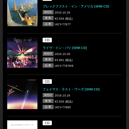
ブレックファスト・イン・アメリカ [SHM-CD]
発売日
2016.10.26
価 格
¥2,934 (税込)
品 番
UICY-77877
CD
ライヴ・イン・パリ [SHM-CD]
発売日
2016.10.26
価 格
¥3,981 (税込)
品 番
UICY-77878/9
CD
フェイマス・ラスト・ワーズ [SHM-CD]
発売日
2016.10.26
価 格
¥2,934 (税込)
品 番
UICY-77880
CD