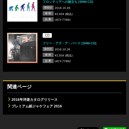
フロンティアへの旅立ち [SHM-CD]
発売日
2016.10.26
価 格
¥2,934 (税込)
品 番
UICY-77881
CD
フリー・アズ・ア・バード [SHM-CD]
発売日
2016.10.26
価 格
¥2,934 (税込)
品 番
UICY-77882
関連ページ
2016年洋楽カタログリリース
プレミアム紙ジャケフェア 2016