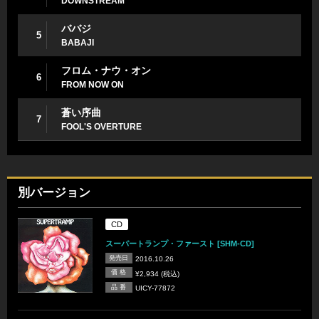
DOWNSTREAM
ババジ
5
BABAJI
フロム・ナウ・オン
6
FROM NOW ON
蒼い序曲
7
FOOL'S OVERTURE
別バージョン
CD
スーパートランプ・ファースト [SHM-CD]
発売日
2016.10.26
価 格
¥2,934 (税込)
品 番
UICY-77872