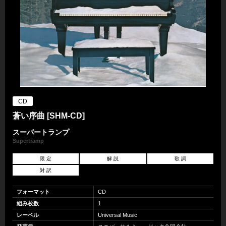
CD
蒼い序曲 [SHM-CD]
スーパートランプ
Supertramp
限 定
解 説
歌 詞
対 訳
フォーマット
CD
組み枚数
1
レーベル
Universal Music