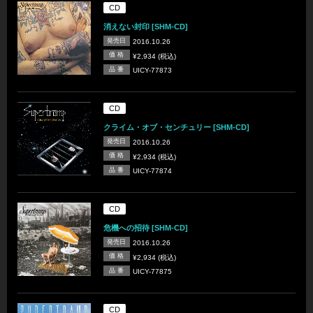
CD
消えない封印 [SHM-CD]
発売日
2016.10.26
価 格
¥2,934 (税込)
品 番
UICY-77873
CD
クライム・オブ・センチュリー [SHM-CD]
発売日
2016.10.26
価 格
¥2,934 (税込)
品 番
UICY-77874
CD
危機への招待 [SHM-CD]
発売日
2016.10.26
価 格
¥2,934 (税込)
品 番
UICY-77875
CD