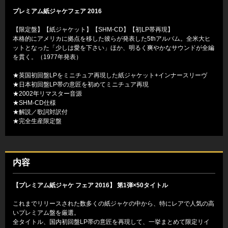
プレミアム紙ジャケフェア 2016
【限定盤】【紙ジャケット】【SHM-CD】【初LP帯再現】
本格的にアメリカに拠点を移した彼らが発表した5thアルバム。全米大ヒ
ットとなった「少しは愛を下さい」ほか、明るく爽やかなサウンドが全編
を貫く。（1977年発表）
★英国初回盤LPをミニチュア再現した紙ジャケット+インナースリーヴ
★日本初回盤LP帯の意匠を初めてミニチュア再現
★2002年リマスター音源
★SHM-CD仕様
★解説／歌詞対訳付
★完全生産限定盤
内容
【プレミアム紙ジャケ フェア 2016】 第1弾×50タイトル
これまでリリースされた数多くの紙ジャケの中から、特にレアで人気の高
いプレミアム盤を厳選。
全タイトル、国内初回盤LP帯の意匠を再現して、一挙まとめて限定リイ