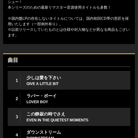
シュー！
本シリーズのための最新リマスター音源使用タイトルも多数！
※国内盤LPの存在しないタイトルについては、国内初回CD帯の意匠を採
用いたします（一部例外有り）。
※以前リリースしていたものとは仕様や封入物などが異なる商品もござい
ます。
曲目
少しは愛を下さい
1
GIVE A LITTLE BIT
ラバー・ボーイ
2
LOVER BOY
この静寂の時でさえ
3
EVEN IN THE QUIETEST MOMENTS
ダウンストリーム
4