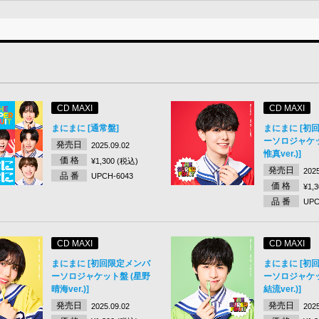
CD MAXI
CD MAXI
まにまに [通常盤]
まにまに [初
ーソロジャケッ
発売日
2025.09.02
惟真ver.)]
価 格
¥1,300 (税込)
発売日
2025
品 番
UPCH-6043
価 格
¥1,
品 番
UPC
CD MAXI
CD MAXI
まにまに [初回限定メンバ
まにまに [初
ーソロジャケット盤 (星野
ーソロジャケッ
晴海ver.)]
結流ver.)]
発売日
発売日
2025.09.02
2025