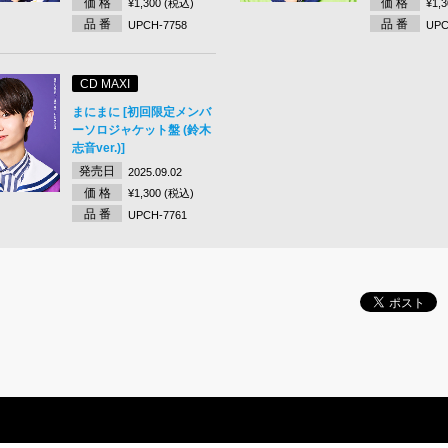
価 格
価 格
¥1,300 (税込)
¥1,
品 番
品 番
UPCH-7758
UPC
CD MAXI
まにまに [初回限定メンバ
ーソロジャケット盤 (鈴木
志音ver.)]
発売日
2025.09.02
価 格
¥1,300 (税込)
品 番
UPCH-7761