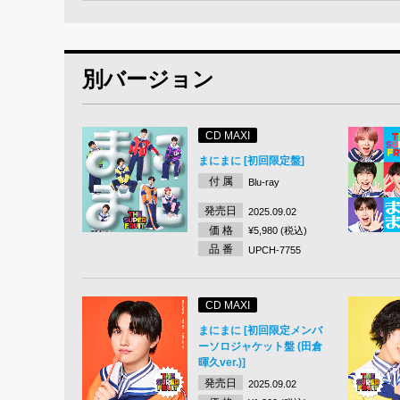
別バージョン
CD MAXI
まにまに [初回限定盤]
付 属
Blu-ray
発売日
2025.09.02
価 格
¥5,980 (税込)
品 番
UPCH-7755
CD MAXI
まにまに [初回限定メンバ
ーソロジャケット盤 (田倉
暉久ver.)]
発売日
2025.09.02