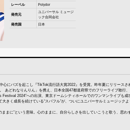
レーベル
Polydor
ユニバーサル ミュージ
発売元
ック合同会社
発売国
日本
心にバズを起こし『TikTok流行語大賞2022』を受賞。昨年夏にリリースされ、
みん あどれなりんりん」を携え、日本全国47都道府県でのフリーライブ敢行
s Festival 2024”への出演、東京ドームシティホールでのワンマンライブも
て大きく成長を続けている“スパフル”が、ついにユニバーサルミュージックよ
いのままに”という意味。心のままに、自分らしさを出していこうと歌う、思わ