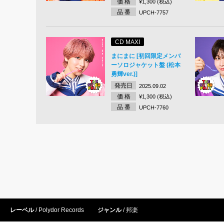
価 格
¥1,300 (税込)
品 番
UPCH-7757
CD MAXI
まにまに [初回限定メンバ
ーソロジャケット盤 (松本
勇輝ver.)]
発売日
2025.09.02
価 格
¥1,300 (税込)
品 番
UPCH-7760
レーベル
Polydor Records
ジャンル
邦楽