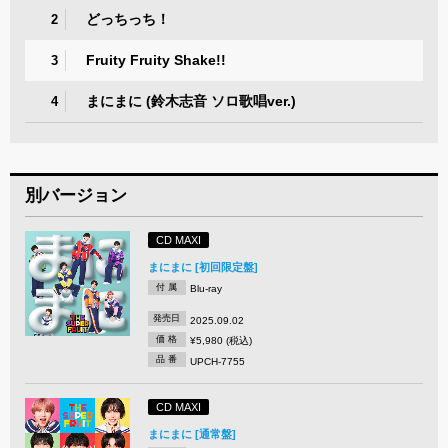
どっちっち！
2
Fruity Fruity Shake!!
3
まにまに (鈴木志音 ソロ歌唱ver.)
4
別バージョン
CD MAXI
まにまに [初回限定盤]
付 属
Blu-ray
発売日
2025.09.02
価 格
¥5,980 (税込)
品 番
UPCH-7755
CD MAXI
まにまに [通常盤]