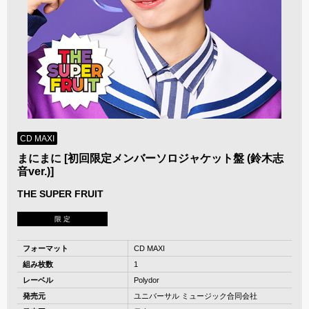
CD MAXI
まにまに [初回限定メンバーソロジャケット盤 (鈴木志
音ver.)]
THE SUPER FRUIT
限 定
フォーマット
CD MAXI
組み枚数
1
レーベル
Polydor
発売元
ユニバーサル ミュージック合同会社