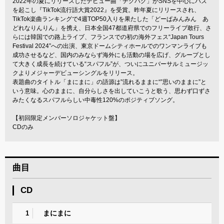
2022年の夏にリリースしたデビュー曲「チグハグ」がSNSを中心にバズ
を起こし『TikTok流行語大賞2022』を受賞。昨年夏にリリースされ、
TikTok楽曲ランキングで4週TOP50入りを果たした「どーぱみんみん あ
どれなりんりん」を携え、日本全国47都道府県でのフリーライブ敢行、さ
らには韓国での路上ライブ、フランスでの初の海外フェス“Japan Tours
Festival 2024”への出演、東京ドームシティホールでのワンマンライブも
成功させるなど、国内のみならず海外にも活動の場を広げ、グループとし
て大きく成長を続けている“スパフル”が、ついにユニバーサルミュージッ
クよりメジャーデビューシングルをリリース。
表題曲のタイトル「まにまに」の語源は”流れるままに“”思いのままに”と
いう意味。心のままに、自分らしさを出していこうと歌う、思わず口ずさ
みたくなるスパフルらしい中毒性120%のポジティブソング。
【初回限定メンバーソロジャケット盤】
CDのみ
曲目
CD
まにまに
1