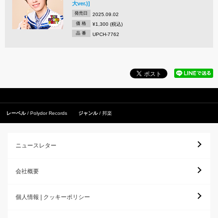
大ver.)]
発売日
2025.09.02
価 格
¥1,300 (税込)
品 番
UPCH-7762
レーベル
Polydor Records
ジャンル
邦楽
ニュースレター
会社概要
個人情報 | クッキーポリシー