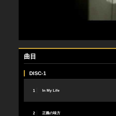
曲目
DISC-1
1
In My Life
2
正義の味方