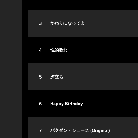
3
かわりになってよ
4
性的敗北
5
夕立ち
6
Happy Birthday
7
バクダン・ジュース (Original)