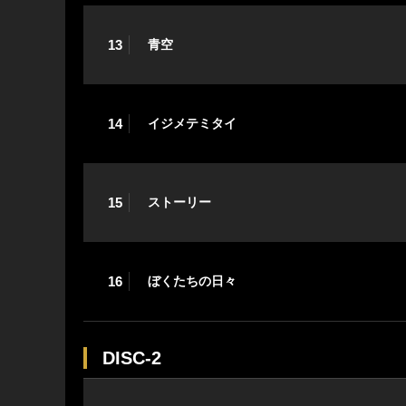
13
青空
14
イジメテミタイ
15
ストーリー
16
ぼくたちの日々
DISC-2