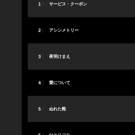
1
サービス・クーポン
2
アシンメトリー
3
夜明けまえ
4
愛について
5
ぬれた靴