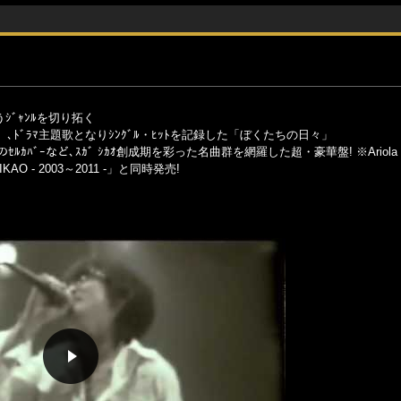
うｼﾞｬﾝﾙを切り拓く
ﾞﾗﾏ主題歌となりｼﾝｸﾞﾙ・ﾋｯﾄを記録した「ぼくたちの日々」
ﾙｶﾊﾞｰなど､ｽｶﾞ ｼｶｵ創成期を彩った名曲群を網羅した超・豪華盤! ※Ariola 
IKAO - 2003～2011 -」と同時発売!