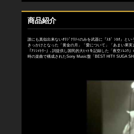
商品紹介
誰にも真似出来ないｵﾘｼﾞﾅﾘﾃｨのみを武器に『ｽｶﾞ ｼｶｵ』とい
きっかけとなった「黄金の月」「愛について」「あまい果実」､ﾄ
「ｱｼﾝﾒﾄﾘｰ」､詞提供し国民的大ﾋｯﾄを記録した「夜空ﾉﾑｺｳ」のｾ
時の楽曲で構成されたSony Music盤「BEST HIT!! SUGA SH