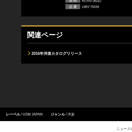
価 格
¥5,500 (税込)
品 番
UIBY-75039
関連ページ
2016年洋楽カタログリリース
レーベル
USM JAPAN
ジャンル
洋楽
ニュース