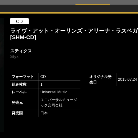
CD
ライヴ・アット・オーリンズ・アリーナ・ラスベガ
[SHM-CD]
スティクス
Styx
フォーマット
CD
オリジナル発
2015.07.24
売日
組み枚数
1
レーベル
Universal Music
ユニバーサルミュージ
発売元
ック合同会社
発売国
日本