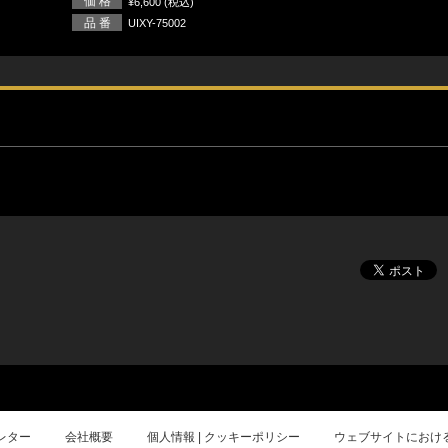
価 格
¥6,600 (税込)
品 番
UIXY-75002
レター
会社概要
個人情報 | クッキーポリシー
ウェブサイトにおけ