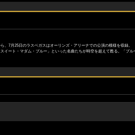
er Tour〉から、7月25日のラスベガスはオーリンズ・アリーナでの公演の模様を収録。
「スイート・マダム・ブルー」といった名曲たちが時空を超えて甦る。「ブル