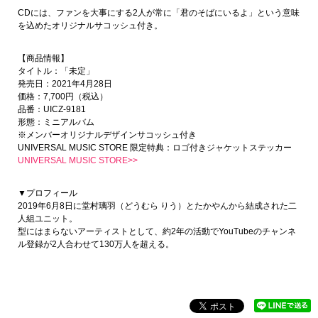
CDには、ファンを大事にする2人が常に「君のそばにいるよ」という意味
を込めたオリジナルサコッシュ付き。
【商品情報】
タイトル：「未定」
発売日：2021年4月28日
価格：7,700円（税込）
品番：UICZ-9181
形態：ミニアルバム
※メンバーオリジナルデザインサコッシュ付き
UNIVERSAL MUSIC STORE 限定特典：ロゴ付きジャケットステッカー
UNIVERSAL MUSIC STORE>>
▼プロフィール
2019年6月8日に堂村璃羽（どうむら りう）とたかやんから結成された二
人組ユニット。
型にはまらないアーティストとして、約2年の活動でYouTubeのチャンネ
ル登録が2人合わせて130万人を超える。