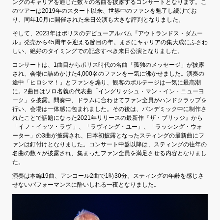
ングのキャリアを通じた数々の名曲を披露するコンサートとなります。こ
のツアーは2019年のスタート以来、世界中のファンを魅了し続けてお
り、同年10月に開催された来日公演も大きな評判となりました。
そして、2023年はポリスのデビューアルバム『アウトランドス・ダムー
ル』発売から45周年を迎える節目の年。まさにキャリアの集大成にふさわ
しい、絶好のタイミングでの記念すべき来日公演となりました。
コンサートは、1曲目からポリス時代の名曲「孤独のメッセージ」が披露
され、会場に詰めかけた4,000名のファンを一気に沸かせました。演奏の
途中「ヒロシマ！」とファンを煽り、観客のボルテージは一気に最高潮
に。2曲目はソロ名義の代表曲「イングリッシュ・マン・イン・ニューヨ
ーク」を披露。間奏中、ドラムに合わせてファン全員がハンドクラップを
行い、会場は一体感に包まれました。その後は、パンデミック中に制作さ
れたことで話題になった2021年リリースの最新作『ザ・ブリッジ』から
「イフ・イッツ・ラヴ 」、「ラヴィング・ユー」、「ラッシング・ウォ
ーター」の3曲が披露され、日本初披露となったスティングの最新曲にフ
ァンは釘付けとなりました。コンサート中盤以降は、スティングの往年の
名曲の数々が披露され、集まったファン全員を満足させる内容となりまし
た。
演奏は本編19曲、アンコール2曲で1時30分。スティングの年齢を感じさ
せないパフォーマンスに酔いしれる一夜となりました。