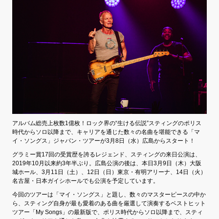
アルバム総売上枚数1億枚！ロック界の“生ける伝説”スティングのポリス
時代からソロ以降まで、キャリアを通じた数々の名曲を堪能できる「マ
イ・ソングス」ジャパン・ツアーが3月8日（水）広島からスタート！
グラミー賞17回の受賞歴を誇るレジェンド、スティングの来日公演は、
2019年10月以来約3年半ぶり。広島公演の後は、本日3月9日（木）大阪
城ホール、3月11日（土）、12日（日）東京・有明アリーナ、14日（火）
名古屋・日本ガイシホールでも公演を予定しています。
今回のツアーは「マイ・ソングス」と題し、数々のマスターピースの中か
ら、スティング自身が最も愛着のある曲を厳選して演奏するベストヒット
ツアー「My Songs」の最新版で、ポリス時代からソロ以降まで、スティ