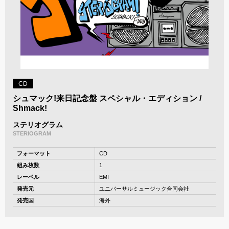
CD
シュマック!来日記念盤 スペシャル・エディション /
Shmack!
ステリオグラム
STERIOGRAM
フォーマット
CD
組み枚数
1
レーベル
EMI
発売元
ユニバーサルミュージック合同会社
発売国
海外