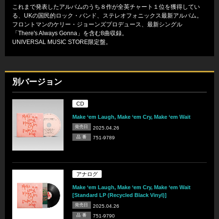
これまで発表したアルバムのうち８作が全英チャート１位を獲得してい
る、UKの国民的ロック・バンド、ステレオフォニックス最新アルバム。
フロントマンのケリー・ジョーンズプロデュース、最新シングル
「There's Always Gonna」を含む8曲収録。
UNIVERSAL MUSIC STORE限定盤。
別バージョン
CD
Make ‘em Laugh, Make ‘em Cry, Make ‘em Wait
発売日
2025.04.26
品 番
751-9789
アナログ
Make ‘em Laugh, Make ‘em Cry, Make ‘em Wait
[Standard LP (Recycled Black Vinyl)]
発売日
2025.04.26
品 番
751-9790