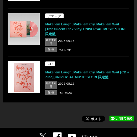
アナログ
Make ‘em Laugh, Make ‘em Cry, Make ‘em Wait
[Translucent Pink Vinyl UNIVERSAL MUSIC STORE
限定盤]
発売予定
2025.05.16
日
品 番
751-9791
CD
Make ‘em Laugh, Make ‘em Cry, Make ‘em Wait [CD +
Zine][UNIVERSAL MUSIC STORE限定盤]
発売予定
2025.05.16
日
品 番
758-7024