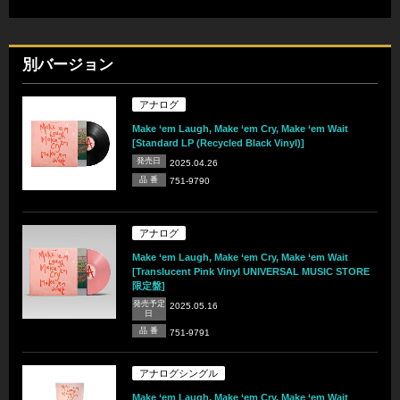
別バージョン
アナログ
Make ‘em Laugh, Make ‘em Cry, Make ‘em Wait
[Standard LP (Recycled Black Vinyl)]
発売日
2025.04.26
品 番
751-9790
アナログ
Make ‘em Laugh, Make ‘em Cry, Make ‘em Wait
[Translucent Pink Vinyl UNIVERSAL MUSIC STORE
限定盤]
発売予定
2025.05.16
日
品 番
751-9791
アナログシングル
Make ‘em Laugh, Make ‘em Cry, Make ‘em Wait