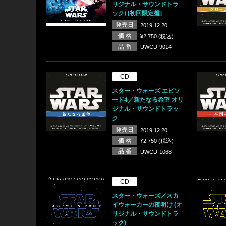
リジナル・サウンドトラ
ック) [初回限定盤]
発売日
2019.12.20
価 格
¥2,750 (税込)
品 番
UWCD-9014
CD
スター・ウォーズ エピソ
ード4／新たなる希望 オリ
ジナル・サウンドトラッ
ク
発売日
2019.12.20
価 格
¥2,750 (税込)
品 番
UWCD-1068
CD
スター・ウォーズ／スカ
イウォーカーの夜明け (オ
リジナル・サウンドトラ
ック)