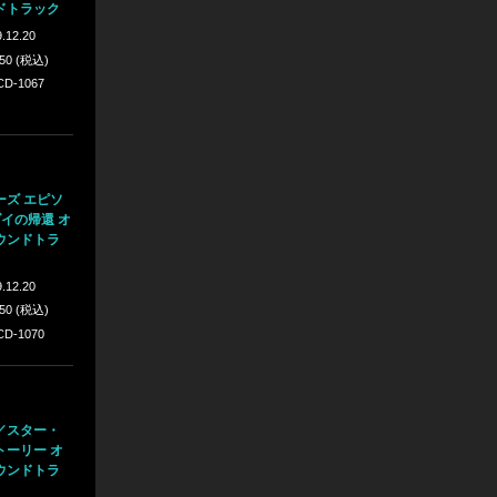
ドトラック
.12.20
750 (税込)
D-1067
ーズ エピソ
イの帰還 オ
ウンドトラ
.12.20
750 (税込)
D-1070
／スター・
トーリー オ
ウンドトラ