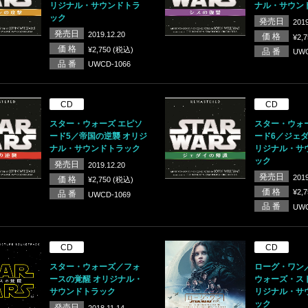
リジナル・サウンドトラ
ナル・サウン
ック
発売日
2019
発売日
2019.12.20
価 格
¥2,
価 格
¥2,750 (税込)
品 番
UWC
品 番
UWCD-1066
CD
CD
スター・ウォーズ エピソ
スター・ウォ
ード5／帝国の逆襲 オリジ
ード6／ジェダ
ナル・サウンドトラック
リジナル・サ
ック
発売日
2019.12.20
発売日
2019
価 格
¥2,750 (税込)
価 格
¥2,
品 番
UWCD-1069
品 番
UWC
CD
CD
スター・ウォーズ／フォ
ローグ・ワン
ースの覚醒 オリジナル・
ウォーズ・ス
サウンドトラック
リジナル・サ
ック
発売日
2018.11.14