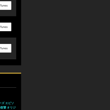
ーズ エピソ
復讐 オリジ