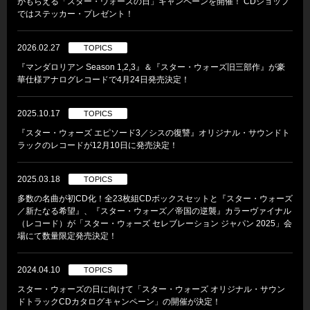
がもらえる「スター・ウォーズの日」キャンペーンを開催！ CDショップ
ではステッカー・プレゼント！
2026.02.27
TOPICS
『マンダロリアン Season 1,2,3』＆『スター・ウォーズ旧三部作』が豪
華仕様アナログレコードで4月24日発売決定！
2025.10.17
TOPICS
『スター・ウォーズ エピソード3／シスの復讐』オリジナル・サウンドト
ラックのレコードが12月10日に発売決定！
2025.03.18
TOPICS
多数の名曲が初CD化！全23枚組CDボックスセットと『スター・ウォーズ
／新たなる希望』、『スター・ウォーズ／帝国の逆襲』カラーヴァイナル
（レコード）が「スター・ウォーズ セレブレーション ジャパン 2025」会
場にて数量限定発売決定！
2024.04.10
TOPICS
スター・ウォーズの日に向けて「スター・ウォーズ オリジナル・サウン
ドトラックCDカタログキャンペーン」の開催が決定！