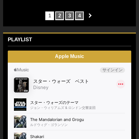
1
2
3
4
PLAYLIST
Apple Music