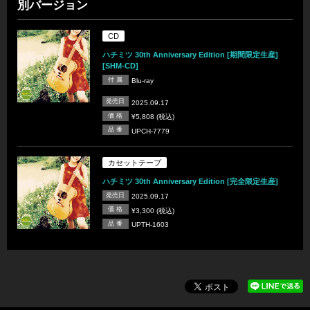
別バージョン
CD
ハチミツ 30th Anniversary Edition [期間限定生産]
[SHM-CD]
付 属
Blu-ray
発売日
2025.09.17
価 格
¥5,808 (税込)
品 番
UPCH-7779
カセットテープ
ハチミツ 30th Anniversary Edition [完全限定生産]
発売日
2025.09.17
価 格
¥3,300 (税込)
品 番
UPTH-1603