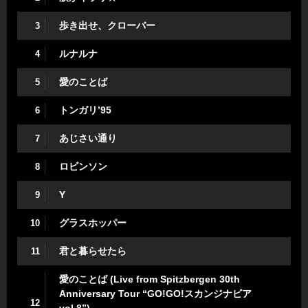
歩き出せ、クローバー
3
ルナルナ
4
愛のことば
5
トンガリ’95
6
あじさい通り
7
ロビンソン
8
Y
9
グラスホッパー
10
君と暮らせたら
11
愛のことば (Live from Spitzbergen 30th
Anniversary Tour “GO!GO!スカンジナビア
12
vol.8”)