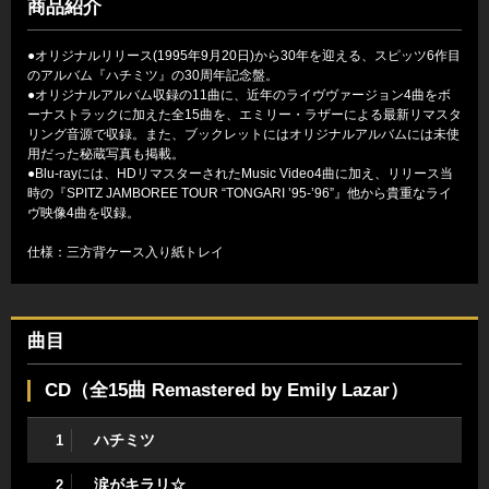
商品紹介
●オリジナルリリース(1995年9月20日)から30年を迎える、スピッツ6作目
のアルバム『ハチミツ』の30周年記念盤。
●オリジナルアルバム収録の11曲に、近年のライヴヴァージョン4曲をボ
ーナストラックに加えた全15曲を、エミリー・ラザーによる最新リマスタ
リング音源で収録。また、ブックレットにはオリジナルアルバムには未使
用だった秘蔵写真も掲載。
●Blu-rayには、HDリマスターされたMusic Video4曲に加え、リリース当
時の『SPITZ JAMBOREE TOUR “TONGARI ’95-’96”』他から貴重なライ
ヴ映像4曲を収録。
仕様：三方背ケース入り紙トレイ
曲目
CD（全15曲 Remastered by Emily Lazar）
ハチミツ
1
涙がキラリ☆
2