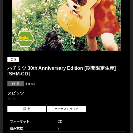
CD
ハチミツ 30th Anniversary Edition [期間限定生産]
[SHM-CD]
付 属
Blu-ray
スピッツ
Spitz
限 定
ボーナストラック
フォーマット
CD
組み枚数
2