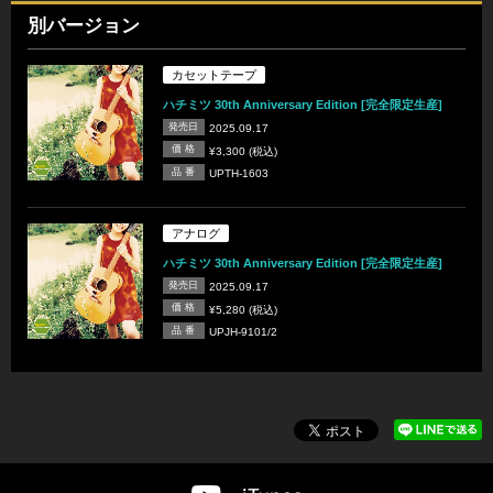
別バージョン
カセットテープ
ハチミツ 30th Anniversary Edition [完全限定生産]
発売日
2025.09.17
価 格
¥3,300 (税込)
品 番
UPTH-1603
アナログ
ハチミツ 30th Anniversary Edition [完全限定生産]
発売日
2025.09.17
価 格
¥5,280 (税込)
品 番
UPJH-9101/2