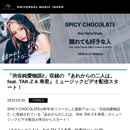
「渋谷純愛物語2」収録の 『あれからの二人は。
feat. TAK-Z & 寿君』ミュージックビデオ配信スタ
ート！
2016.03.30
TOPICS
SPICY CHOCOLATEが昨年末リリースした最新アルバム「渋谷純愛物語
2」に収録されている『あれからの二人は。 feat. TAK-Z & 寿君』のミュー
ジックビデオ配信が本日からスタート！
『あれからの二人は。 feat. TAK-Z & 寿君』MV配信リンクURL