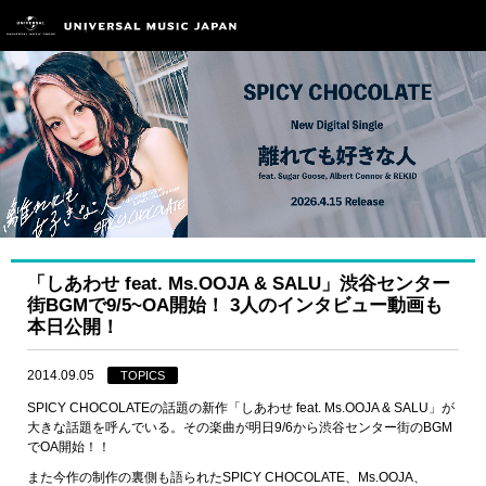
「しあわせ feat. Ms.OOJA & SALU」渋谷センター
街BGMで9/5~OA開始！ 3人のインタビュー動画も
本日公開！
2014.09.05
TOPICS
SPICY CHOCOLATE
の話題の新作「しあわせ
feat. Ms.OOJA & SALU
」が
大きな話題を呼んでいる。その楽曲が明日
9/6
から渋谷センター街の
BGM
で
OA
開始！！
また今作の制作の裏側も語られた
SPICY CHOCOLATE
、
Ms.OOJA
、