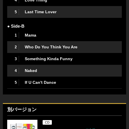
4
Last Time Lover
5
● Side-B
Mama
1
Who Do You Think You Are
2
Something Kinda Funny
3
Naked
4
If U Can't Dance
5
別バージョン
CD