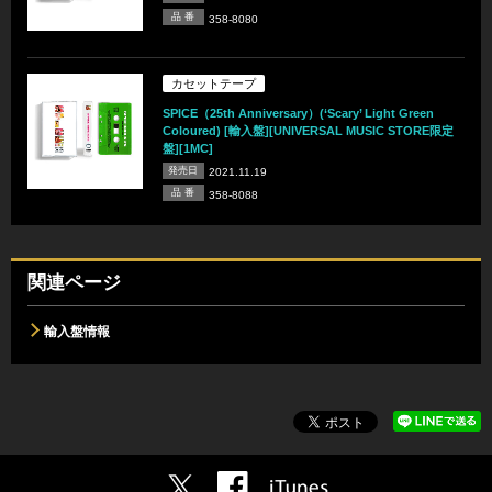
品 番
358-8080
カセットテープ
SPICE（25th Anniversary）(‘Scary’ Light Green
Coloured) [輸入盤][UNIVERSAL MUSIC STORE限定
盤][1MC]
発売日
2021.11.19
品 番
358-8088
関連ページ
輸入盤情報