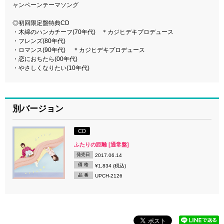
ャンペーンテーマソング
◎初回限定盤特典CD
・木綿のハンカチーフ(70年代) ＊カジヒデキプロデュース
・フレンズ(80年代)
・ロマンス(90年代) ＊カジヒデキプロデュース
・恋におちたら(00年代)
・やさしくなりたい(10年代)
別バージョン
CD
ふたりの距離 [通常盤]
発売日
2017.06.14
価 格
¥1,834 (税込)
品 番
UPCH-2126