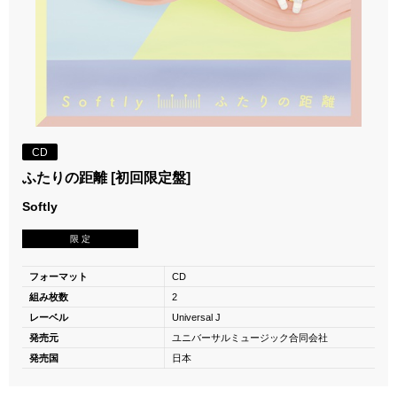
CD
ふたりの距離 [初回限定盤]
Softly
限 定
フォーマット
CD
組み枚数
2
レーベル
Universal J
発売元
ユニバーサルミュージック合同会社
発売国
日本