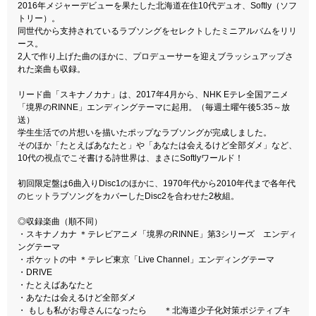
2016年メジャーデビューを果たした北海道在住10代デュオ、Softly（ソフ
トリー）。
同世代から支持されているラブソングをセレクトしたミニアルバムをリリ
ース。
2人で作り上げた曲のほかに、プロデューサーを迎えブラッシュアップさ
れた楽曲も収録。
リード曲「スキナノカナ」は、2017年4月から、NHK Eテレ全国アニメ
「境界のRINNE」エンディングテーマに起用。（毎週土曜午後5:35～放
送）
学生生活での片想いを描いたポップなラブソングが完成しました。
そのほか「たとえばあなたと」や「あなたは会えるけど全部ダメ」など、
10代の視点でこそ書ける詩世界は、まさにSoftlyワールド！
初回限定盤は6曲入りDisc1のほかに、1970年代から2010年代まで各年代
のヒットラブソングをカバーしたDisc2を合わせた2枚組。
◎収録楽曲（順不同）
・スキナノカナ ＊テレビアニメ「境界のRINNE」第3シリーズ エンディ
ングテーマ
・ポケットの中 ＊テレビ東京「Live Channel」エンディングテーマ
・DRIVE
・たとえばあなたと
・あなたは会えるけど全部ダメ
・ もしも私がお母さんになったら ＊北海道少子化対策ポジティブキ