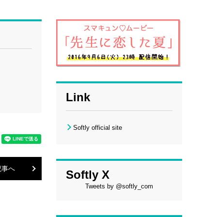
Link
Softly official site
記事へ
Softly X
Tweets by @softly_com