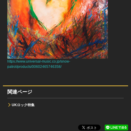
https://www.universal-music.co.jp/snow-
patrol/products/00602465746358/
関連ページ
UKロック特集