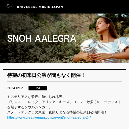
待望の初来日公演が間もなく開催！
2024.05.21
LIVE
ミステリアスな歌声に酔いしれる夜。
プリンス、ドレイク、アリシア・キーズ、コモン、数多くのアーティスト
を魅了するソウルシンガー。
スノー・アレグラの東京一夜限りとなる待望の初来日公演開催！
https://www.creativeman.co.jp/event/snoh-aalegra-24/