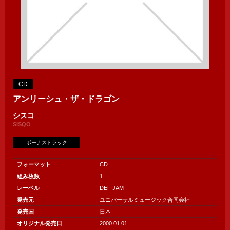
CD
アンリーシュ・ザ・ドラゴン
シスコ
SISQO
ボーナストラック
フォーマット
CD
組み枚数
1
レーベル
DEF JAM
発売元
ユニバーサルミュージック合同会社
発売国
日本
オリジナル発売日
2000.01.01