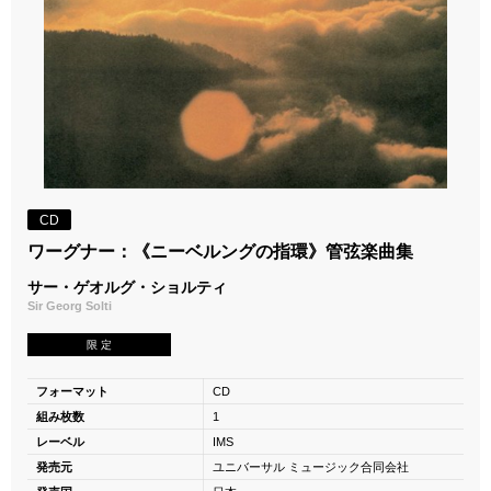
CD
ワーグナー：《ニーベルングの指環》管弦楽曲集
サー・ゲオルグ・ショルティ
Sir Georg Solti
限 定
フォーマット
CD
組み枚数
1
レーベル
IMS
発売元
ユニバーサル ミュージック合同会社