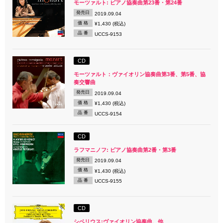
モーツァルト: ピアノ協奏曲第23番・第24番
発売日
2019.09.04
価 格
¥1,430 (税込)
品 番
UCCS-9153
CD
モーツァルト：ヴァイオリン協奏曲第3番、第5番、協
奏交響曲
発売日
2019.09.04
価 格
¥1,430 (税込)
品 番
UCCS-9154
CD
ラフマニノフ: ピアノ協奏曲第2番・第3番
発売日
2019.09.04
価 格
¥1,430 (税込)
品 番
UCCS-9155
CD
シベリウス:ヴァイオリン協奏曲、他