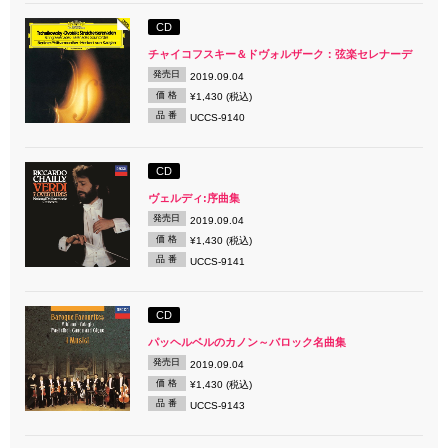
CD
チャイコフスキー＆ドヴォルザーク：弦楽セレナーデ
発売日
2019.09.04
価 格
¥1,430 (税込)
品 番
UCCS-9140
CD
ヴェルディ:序曲集
発売日
2019.09.04
価 格
¥1,430 (税込)
品 番
UCCS-9141
CD
パッヘルベルのカノン～バロック名曲集
発売日
2019.09.04
価 格
¥1,430 (税込)
品 番
UCCS-9143