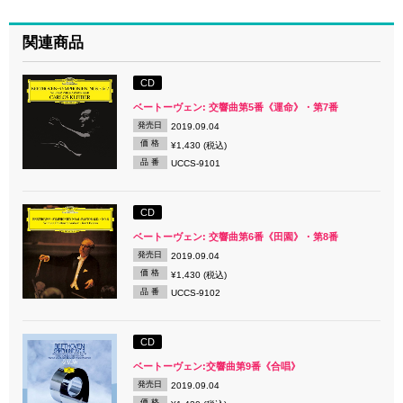
関連商品
CD
ベートーヴェン: 交響曲第5番《運命》・第7番
発売日
2019.09.04
価 格
¥1,430 (税込)
品 番
UCCS-9101
CD
ベートーヴェン: 交響曲第6番《田園》・第8番
発売日
2019.09.04
価 格
¥1,430 (税込)
品 番
UCCS-9102
CD
ベートーヴェン:交響曲第9番《合唱》
発売日
2019.09.04
価 格