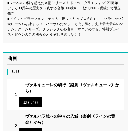
■レーベルの枠を超えた名盤シリーズ！ ドイツ・グラモフォン121周年、
デッカ90周年の歴史を代表する名盤100枚を、1枚\1,300（税抜）で限定
発売。
■ドイツ・グラモフォン、デッカ（旧フィリップス含む）……クラシック2
大レーベルを擁するユニバーサルだからこそ成し得る、史上最大最強のク
ラシック・シリーズ。クラシック初心者も、マニアの方も、特別プライ
ス・ダウンのこの機会をどうぞお見逃しなく！
曲目
CD
ヴァルキューレの騎行（楽劇《ヴァルキューレ》か
ら）
1
ヴァルハラ城への神々の入城（楽劇《ラインの黄
金》から）
2