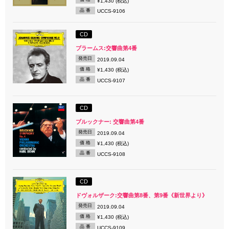
¥1,430 (税込)
品 番
UCCS-9106
CD
ブラームス:交響曲第4番
発売日
2019.09.04
価 格
¥1,430 (税込)
品 番
UCCS-9107
CD
ブルックナー: 交響曲第4番
発売日
2019.09.04
価 格
¥1,430 (税込)
品 番
UCCS-9108
CD
ドヴォルザーク:交響曲第8番、第9番《新世界より》
発売日
2019.09.04
価 格
¥1,430 (税込)
品 番
UCCS-9109