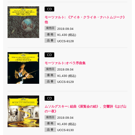
CD
モーツァルト: 《アイネ・クライネ・ナハトムジーク》
他
発売日
2019.09.04
価 格
¥1,430 (税込)
品 番
UCCS-9128
CD
モーツァルト:オペラ序曲集
発売日
2019.09.04
価 格
¥1,430 (税込)
品 番
UCCS-9129
CD
ムソルグスキー: 組曲《展覧会の絵》、交響詩《はげ山
の一夜》
発売日
2019.09.04
価 格
¥1,430 (税込)
品 番
UCCS-9130