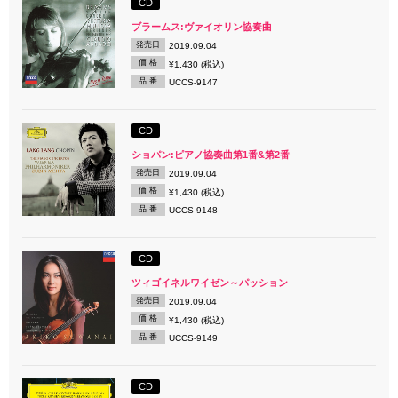
CD
ブラームス:ヴァイオリン協奏曲
発売日
2019.09.04
価 格
¥1,430 (税込)
品 番
UCCS-9147
CD
ショパン:ピアノ協奏曲第1番&第2番
発売日
2019.09.04
価 格
¥1,430 (税込)
品 番
UCCS-9148
CD
ツィゴイネルワイゼン～パッション
発売日
2019.09.04
価 格
¥1,430 (税込)
品 番
UCCS-9149
CD