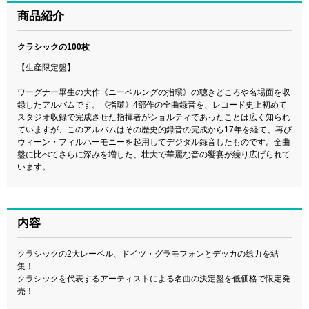
商品紹介
クラシックの100枚
【生産限定盤】
ワーグナー畢生の大作《ニーベルングの指環》の聴きどころや名場面を収
録したアルバムです。《指環》4部作の全曲録音を、レコード史上初めて
スタジオ収録で完成させた指揮者がショルティであったことは広く知られ
ていますが、このアルバムはその歴史的録音の完成から17年を経て、再び
ウィーン・フィルハーモニーを起用してデジタル録音したものです。全曲
盤に比べてさらに深みを増した、壮大で華麗な音の饗宴が繰り広げられて
います。
内容
クラシックの2大レーベル、ドイツ・グラモフォンとデッカの総力を結
集！
クラシックを代表するアーティストによる名曲の決定盤を低価格で限定発
売！