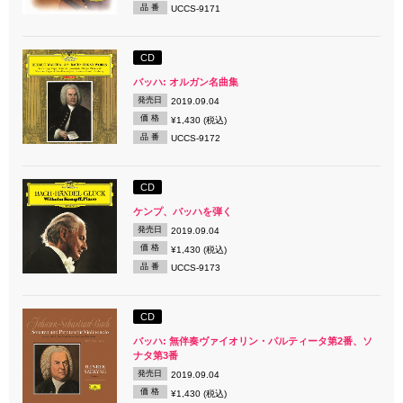
品 番
UCCS-9171
CD
バッハ: オルガン名曲集
発売日
2019.09.04
価 格
¥1,430 (税込)
品 番
UCCS-9172
CD
ケンプ、バッハを弾く
発売日
2019.09.04
価 格
¥1,430 (税込)
品 番
UCCS-9173
CD
バッハ: 無伴奏ヴァイオリン・パルティータ第2番、ソ
ナタ第3番
発売日
2019.09.04
価 格
¥1,430 (税込)