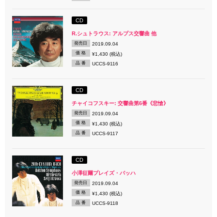
CD
R.シュトラウス: アルプス交響曲 他
発売日
2019.09.04
価 格
¥1,430 (税込)
品 番
UCCS-9116
CD
チャイコフスキー: 交響曲第6番《悲愴》
発売日
2019.09.04
価 格
¥1,430 (税込)
品 番
UCCS-9117
CD
小澤征爾プレイズ・バッハ
発売日
2019.09.04
価 格
¥1,430 (税込)
品 番
UCCS-9118