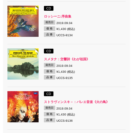
CD
ロッシーニ:序曲集
発売日
2019.09.04
価 格
¥1,430 (税込)
品 番
UCCS-9134
CD
スメタナ：交響詩《わが祖国》
発売日
2019.09.04
価 格
¥1,430 (税込)
品 番
UCCS-9135
CD
ストラヴィンスキ－：バレエ音楽《火の鳥》
発売日
2019.09.04
価 格
¥1,430 (税込)
品 番
UCCS-9136