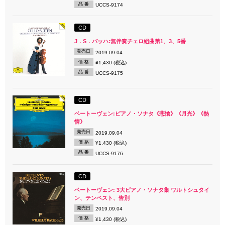
品 番
UCCS-9174
CD
J．S．バッハ:無伴奏チェロ組曲第1、3、5番
発売日
2019.09.04
価 格
¥1,430 (税込)
品 番
UCCS-9175
CD
ベートーヴェン:ピアノ・ソナタ《悲愴》《月光》《熱
情》
発売日
2019.09.04
価 格
¥1,430 (税込)
品 番
UCCS-9176
CD
ベートーヴェン: 3大ピアノ・ソナタ集 ワルトシュタイ
ン、テンペスト、告別
発売日
2019.09.04
価 格
¥1,430 (税込)