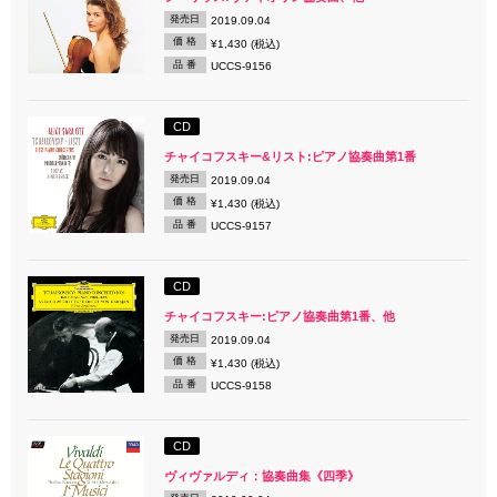
発売日
2019.09.04
価 格
¥1,430 (税込)
品 番
UCCS-9156
CD
チャイコフスキー&リスト:ピアノ協奏曲第1番
発売日
2019.09.04
価 格
¥1,430 (税込)
品 番
UCCS-9157
CD
チャイコフスキー:ピアノ協奏曲第1番、他
発売日
2019.09.04
価 格
¥1,430 (税込)
品 番
UCCS-9158
CD
ヴィヴァルディ：協奏曲集《四季》