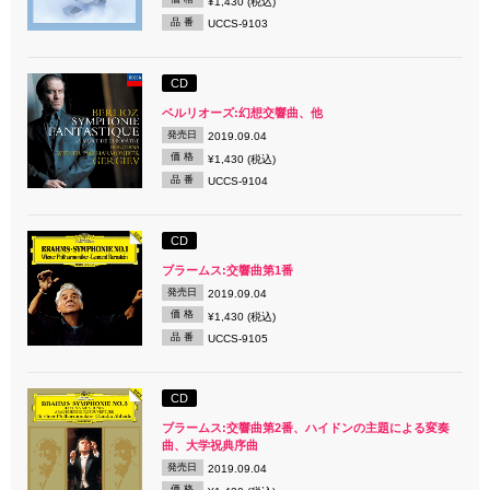
¥1,430 (税込)
品 番
UCCS-9103
CD
ベルリオーズ:幻想交響曲、他
発売日
2019.09.04
価 格
¥1,430 (税込)
品 番
UCCS-9104
CD
ブラームス:交響曲第1番
発売日
2019.09.04
価 格
¥1,430 (税込)
品 番
UCCS-9105
CD
ブラームス:交響曲第2番、ハイドンの主題による変奏
曲、大学祝典序曲
発売日
2019.09.04
価 格