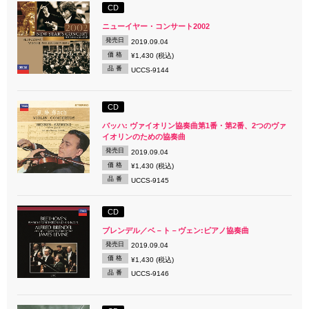
CD
ニューイヤー・コンサート2002
発売日
2019.09.04
価 格
¥1,430 (税込)
品 番
UCCS-9144
CD
バッハ: ヴァイオリン協奏曲第1番・第2番、2つのヴァ
イオリンのための協奏曲
発売日
2019.09.04
価 格
¥1,430 (税込)
品 番
UCCS-9145
CD
ブレンデル／ベ－ト－ヴェン:ピアノ協奏曲
発売日
2019.09.04
価 格
¥1,430 (税込)
品 番
UCCS-9146