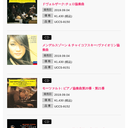
ドヴォルザーク:チェロ協奏曲
発売日
2019.09.04
価 格
¥1,430 (税込)
品 番
UCCS-9150
CD
メンデルスゾーン & チャイコフスキー:ヴァイオリン協
奏曲
発売日
2019.09.04
価 格
¥1,430 (税込)
品 番
UCCS-9151
CD
モーツァルト: ピアノ協奏曲第20番・第21番
発売日
2019.09.04
価 格
¥1,430 (税込)
品 番
UCCS-9152
CD