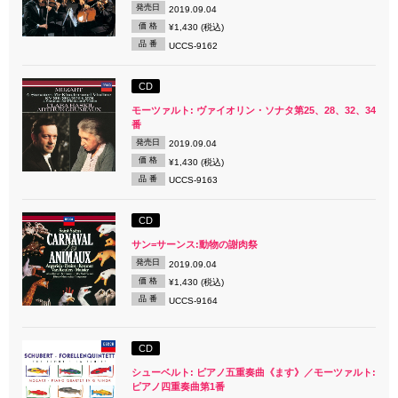
発売日
2019.09.04
価 格
¥1,430 (税込)
品 番
UCCS-9162
CD
モーツァルト: ヴァイオリン・ソナタ第25、28、32、34
番
発売日
2019.09.04
価 格
¥1,430 (税込)
品 番
UCCS-9163
CD
サン=サーンス:動物の謝肉祭
発売日
2019.09.04
価 格
¥1,430 (税込)
品 番
UCCS-9164
CD
シューベルト: ピアノ五重奏曲《ます》／モーツァルト:
ピアノ四重奏曲第1番