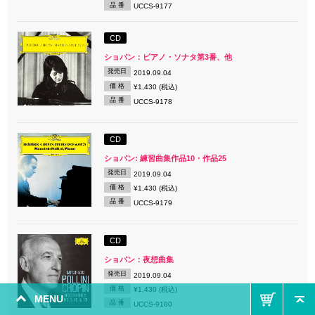
品 番
UCCS-9177
CD
ショパン：ピアノ・ソナタ第3番、他
発売日
2019.09.04
価 格
¥1,430 (税込)
品 番
UCCS-9178
CD
ショパン: 練習曲集作品10・作品25
発売日
2019.09.04
価 格
¥1,430 (税込)
品 番
UCCS-9179
CD
ショパン：夜想曲集
発売日
2019.09.04
価 格
¥1,430 (税込)
MENU
品 番
UCCS-9180