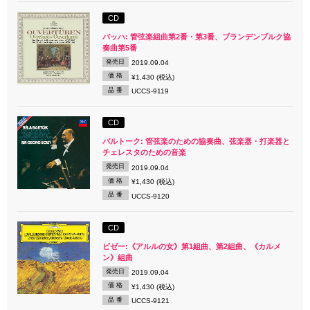
CD
バッハ: 管弦楽組曲第2番・第3番、ブランデンブルク協
奏曲第5番
発売日
2019.09.04
価 格
¥1,430 (税込)
品 番
UCCS-9119
CD
バルトーク: 管弦楽のための協奏曲、弦楽器・打楽器と
チェレスタのための音楽
発売日
2019.09.04
価 格
¥1,430 (税込)
品 番
UCCS-9120
CD
ビゼー:《アルルの女》第1組曲、第2組曲、《カルメ
ン》組曲
発売日
2019.09.04
価 格
¥1,430 (税込)
品 番
UCCS-9121