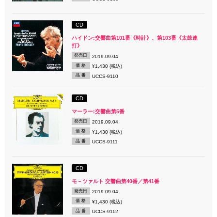
CD
ハイドン:交響曲第101番《時計》、第103番《太鼓連
打》
発売日
2019.09.04
価 格
¥1,430 (税込)
品 番
UCCS-9110
CD
マーラー:交響曲第5番
発売日
2019.09.04
価 格
¥1,430 (税込)
品 番
UCCS-9111
CD
モ－ツァルト 交響曲第40番／第41番
発売日
2019.09.04
価 格
¥1,430 (税込)
品 番
UCCS-9112