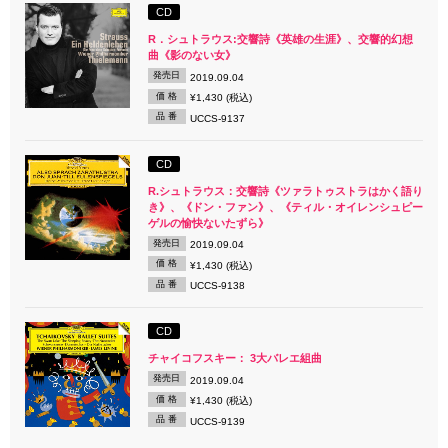
CD
R．シュトラウス:交響詩《英雄の生涯》、交響的幻想
曲《影のない女》
発売日
2019.09.04
価 格
¥1,430 (税込)
品 番
UCCS-9137
CD
R.シュトラウス：交響詩《ツァラトゥストラはかく語り
き》、《ドン・ファン》、《ティル・オイレンシュピー
ゲルの愉快ないたずら》
発売日
2019.09.04
価 格
¥1,430 (税込)
品 番
UCCS-9138
CD
チャイコフスキー： 3大バレエ組曲
発売日
2019.09.04
価 格
¥1,430 (税込)
品 番
UCCS-9139