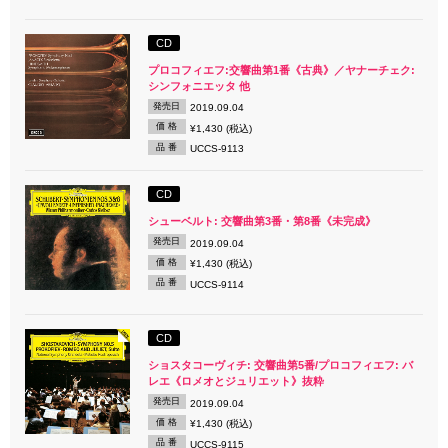
CD
プロコフィエフ:交響曲第1番《古典》／ヤナーチェク:
シンフォニエッタ 他
発売日
2019.09.04
価 格
¥1,430 (税込)
品 番
UCCS-9113
CD
シューベルト: 交響曲第3番・第8番《未完成》
発売日
2019.09.04
価 格
¥1,430 (税込)
品 番
UCCS-9114
CD
ショスタコーヴィチ: 交響曲第5番/プロコフィエフ: バ
レエ《ロメオとジュリエット》抜粋
発売日
2019.09.04
価 格
¥1,430 (税込)
品 番
UCCS-9115