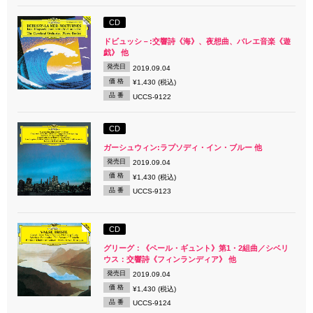
CD
ドビュッシ－:交響詩《海》、夜想曲、バレエ音楽《遊
戯》 他
発売日
2019.09.04
価 格
¥1,430 (税込)
品 番
UCCS-9122
CD
ガーシュウィン:ラプソディ・イン・ブルー 他
発売日
2019.09.04
価 格
¥1,430 (税込)
品 番
UCCS-9123
CD
グリーグ：《ペール・ギュント》第1・2組曲／シベリ
ウス：交響詩《フィンランディア》 他
発売日
2019.09.04
価 格
¥1,430 (税込)
品 番
UCCS-9124