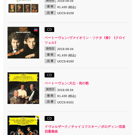
発売日
2019.09.04
価 格
¥1,430 (税込)
品 番
UCCS-9159
CD
ベートーヴェン:ヴァイオリン・ソナタ《春》《クロイ
ツェル》
発売日
2019.09.04
価 格
¥1,430 (税込)
品 番
UCCS-9160
CD
ベートーヴェン:大公・街の歌
発売日
2019.09.04
価 格
¥1,430 (税込)
品 番
UCCS-9161
CD
ドヴォルザーク／チャイコフスキー／ボロディン:弦楽
四重奏曲