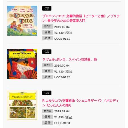
CD
プロコフィエフ: 交響的物語《ピーターと狼》／ブリテ
ン: 青少年のための管弦楽入門
発売日
2019.09.04
価 格
¥1,430 (税込)
品 番
UCCS-9131
CD
ラヴェル:ボレロ、スペイン狂詩曲、他
発売日
2019.09.04
価 格
¥1,430 (税込)
品 番
UCCS-9132
CD
R.コルサコフ:交響組曲《シェエラザード》／ボロディ
ン:だったん人の踊り
発売日
2019.09.04
価 格
¥1,430 (税込)
品 番
UCCS-9133