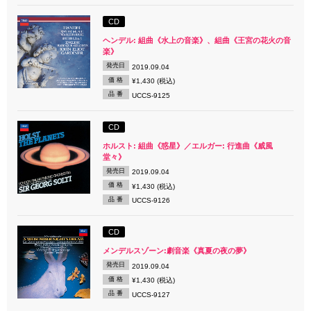
CD
ヘンデル: 組曲《水上の音楽》、組曲《王宮の花火の音
楽》
発売日
2019.09.04
価 格
¥1,430 (税込)
品 番
UCCS-9125
CD
ホルスト: 組曲《惑星》／エルガー: 行進曲《威風
堂々》
発売日
2019.09.04
価 格
¥1,430 (税込)
品 番
UCCS-9126
CD
メンデルスゾーン:劇音楽《真夏の夜の夢》
発売日
2019.09.04
価 格
¥1,430 (税込)
品 番
UCCS-9127