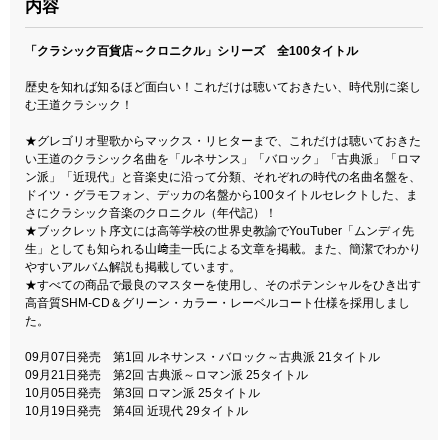
内容
「クラシック百貨店～クロニクル」シリーズ 全100タイトル
歴史を知れば知るほど面白い！これだけは聴いておきたい、時代別に楽し
む王道クラシック！
★グレゴリオ聖歌からマックス・リヒターまで、これだけは聴いておきた
い王道のクラシック名曲を「ルネサンス」「バロック」「古典派」「ロマ
ン派」「近現代」と音楽史に沿って分類、それぞれの時代の名曲名盤を、
ドイツ・グラモフォン、デッカの名盤から100タイトルセレクトした、ま
さにクラシック音楽のクロニクル（年代記）！
★ブックレット序文には高等学校の世界史教諭でYouTuber「ムンディ先
生」としても知られる山﨑圭一氏による文章を掲載。また、簡潔でわかり
やすいアルバム解説も掲載しています。
★すべての商品で最良のマスターを使用し、そのポテンシャルをひき出す
高音質SHM-CD＆グリーン・カラー・レーベルコート仕様を採用しまし
た。
09月07日発売 第1回 ルネサンス・バロック～古典派 21タイトル
09月21日発売 第2回 古典派～ロマン派 25タイトル
10月05日発売 第3回 ロマン派 25タイトル
10月19日発売 第4回 近現代 29タイトル