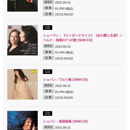
発売日
2022.09.21
価 格
¥1,650 (税込)
品 番
UCCS-50218
CD
シューマン：《リーダークライス》《女の愛と生涯》／
ベルク：初期の7つの歌 [SHM-CD]
発売日
2022.09.21
価 格
¥1,650 (税込)
品 番
UCCS-50219
CD
ショパン：ワルツ集 [SHM-CD]
発売日
2022.09.21
価 格
¥1,650 (税込)
品 番
UCCS-50220
CD
ショパン：夜想曲集 [SHM-CD]
発売日
2022.09.21