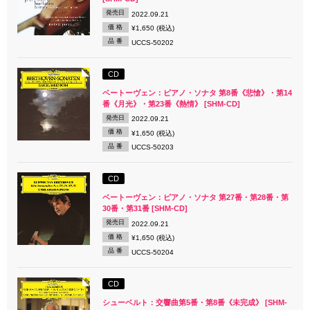
発売日
2022.09.21
価 格
¥1,650 (税込)
品 番
UCCS-50202
CD
ベートーヴェン：ピアノ・ソナタ 第8番《悲愴》・第14
番《月光》・第23番《熱情》 [SHM-CD]
発売日
2022.09.21
価 格
¥1,650 (税込)
品 番
UCCS-50203
CD
ベートーヴェン：ピアノ・ソナタ 第27番・第28番・第
30番・第31番 [SHM-CD]
発売日
2022.09.21
価 格
¥1,650 (税込)
品 番
UCCS-50204
CD
シューベルト：交響曲第5番・第8番《未完成》 [SHM-