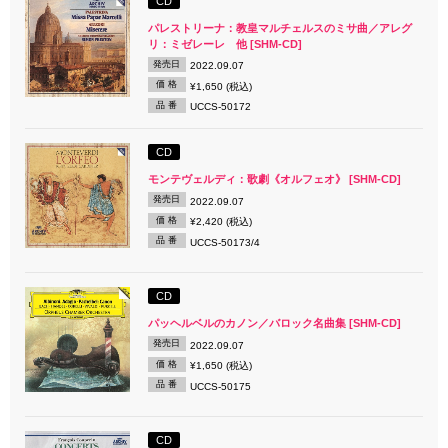
CD
パレストリーナ：教皇マルチェルスのミサ曲／アレグ
リ：ミゼレーレ 他 [SHM-CD]
発売日
2022.09.07
価 格
¥1,650 (税込)
品 番
UCCS-50172
CD
モンテヴェルディ：歌劇《オルフェオ》 [SHM-CD]
発売日
2022.09.07
価 格
¥2,420 (税込)
品 番
UCCS-50173/4
CD
パッヘルベルのカノン／バロック名曲集 [SHM-CD]
発売日
2022.09.07
価 格
¥1,650 (税込)
品 番
UCCS-50175
CD