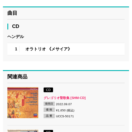
曲目
CD
ヘンデル
オラトリオ 《メサイア》
1
関連商品
CD
グレゴリオ聖歌集 [SHM-CD]
発売日
2022.09.07
価 格
¥1,650 (税込)
品 番
UCCS-50171