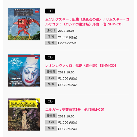
CD
ムソルグスキー：組曲《展覧会の絵》／リムスキー＝コ
ルサコフ：《ロシアの復活祭》序曲 他 [SHM-CD]
発売日
2022.10.05
価 格
¥1,650 (税込)
品 番
UCCS-50241
CD
レオンカヴァッロ：歌劇《道化師》 [SHM-CD]
発売日
2022.10.05
価 格
¥1,650 (税込)
品 番
UCCS-50242
CD
エルガー：交響曲第1番 他 [SHM-CD]
発売日
2022.10.05
価 格
¥1,650 (税込)
品 番
UCCS-50243