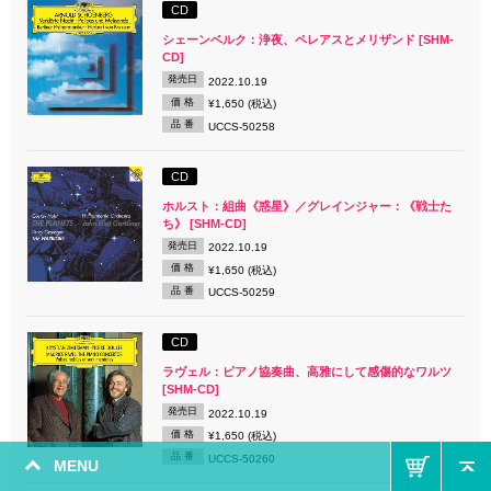
CD
シェーンベルク：浄夜、ペレアスとメリザンド [SHM-
CD]
発売日
2022.10.19
価 格
¥1,650 (税込)
品 番
UCCS-50258
CD
ホルスト：組曲《惑星》／グレインジャー：《戦士た
ち》 [SHM-CD]
発売日
2022.10.19
価 格
¥1,650 (税込)
品 番
UCCS-50259
CD
ラヴェル：ピアノ協奏曲、高雅にして感傷的なワルツ
[SHM-CD]
発売日
2022.10.19
価 格
¥1,650 (税込)
品 番
UCCS-50260
MENU