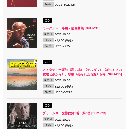
品 番
UCCS-50224/5
CD
ワーグナー：序曲・前奏曲集 [SHM-CD]
発売日
2022.10.05
価 格
¥1,650 (税込)
品 番
UCCS-50226
CD
スメタナ：交響詩《高い城》《モルダウ》《ボヘミアの
牧場と森から》、歌劇《売られた花嫁》から [SHM-CD]
発売日
2022.10.05
価 格
¥1,650 (税込)
品 番
UCCS-50227
CD
ブラームス：交響曲第1番・第3番 [SHM-CD]
発売日
2022.10.05
価 格
¥1,650 (税込)