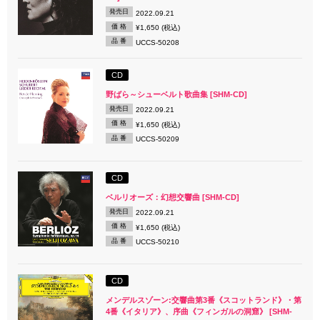
発売日
2022.09.21
価 格
¥1,650 (税込)
品 番
UCCS-50208
CD
野ばら～シューベルト歌曲集 [SHM-CD]
発売日
2022.09.21
価 格
¥1,650 (税込)
品 番
UCCS-50209
CD
ベルリオーズ：幻想交響曲 [SHM-CD]
発売日
2022.09.21
価 格
¥1,650 (税込)
品 番
UCCS-50210
CD
メンデルスゾーン:交響曲第3番《スコットランド》・第
4番《イタリア》、序曲《フィンガルの洞窟》 [SHM-