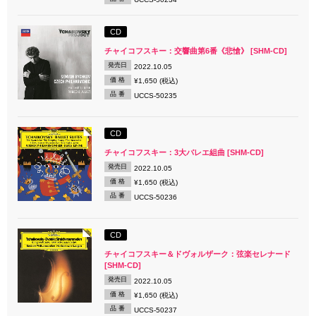
CD
チャイコフスキー：交響曲第6番《悲愴》 [SHM-CD]
発売日
2022.10.05
価 格
¥1,650 (税込)
品 番
UCCS-50235
CD
チャイコフスキー：3大バレエ組曲 [SHM-CD]
発売日
2022.10.05
価 格
¥1,650 (税込)
品 番
UCCS-50236
CD
チャイコフスキー＆ドヴォルザーク：弦楽セレナード
[SHM-CD]
発売日
2022.10.05
価 格
¥1,650 (税込)
品 番
UCCS-50237