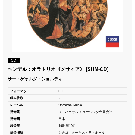
CD
ヘンデル：オラトリオ《メサイア》 [SHM-CD]
サー・ゲオルグ・ショルティ
フォーマット
CD
組み枚数
2
レーベル
Universal Music
発売元
ユニバーサル ミュージック合同会社
発売国
日本
録音年
1984年10月
録音場所
シカゴ、オーケストラ・ホール