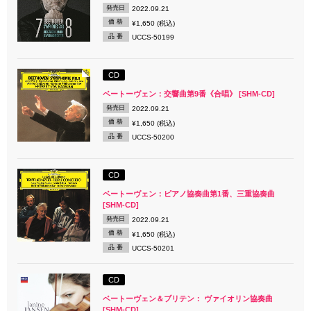
発売日
2022.09.21
価 格
¥1,650 (税込)
品 番
UCCS-50199
CD
ベートーヴェン：交響曲第9番《合唱》 [SHM-CD]
発売日
2022.09.21
価 格
¥1,650 (税込)
品 番
UCCS-50200
CD
ベートーヴェン：ピアノ協奏曲第1番、三重協奏曲
[SHM-CD]
発売日
2022.09.21
価 格
¥1,650 (税込)
品 番
UCCS-50201
CD
ベートーヴェン＆ブリテン： ヴァイオリン協奏曲
[SHM-CD]