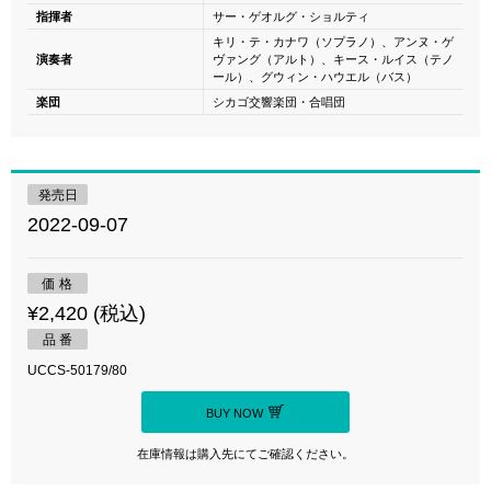
指揮者
サー・ゲオルグ・ショルティ
キリ・テ・カナワ（ソプラノ）、アンヌ・ゲ
演奏者
ヴァング（アルト）、キース・ルイス（テノ
ール）、グウィン・ハウエル（バス）
楽団
シカゴ交響楽団・合唱団
発売日
2022-09-07
価 格
¥2,420 (税込)
品 番
UCCS-50179/80
BUY NOW
在庫情報は購入先にてご確認ください。