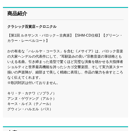
商品紹介
クラシック百貨店～クロニクル
【第1回 ルネサンス・バロック～古典派】【SHM-CD仕様】【グリーン・
カラー・レーベルコート】
かの有名な「ハレルヤ・コーラス」を含む《メサイア》は、バロック音楽
の大家ヘンデルの代表作にして、“耳馴染みの良い”宗教音楽の筆頭格とも
いえる名曲。引き締まった造型で驚くほど完璧な演奏を聴かせる大指揮者
ショルティと世界最高機能を誇ったシカゴ交響楽団、そして実力派スター
揃いの声楽陣が、細部まで美しく精緻に表現し、作品の魅力を余すところ
なく伝えてくれます。
※歌詞対訳は付いておりません。
キリ・テ・カナワ（ソプラノ）
アンヌ・ゲヴァング（アルト）
キース・ルイス（テノール）
グウィン・ハルエル（バス）