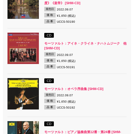
度》《皇帝》 [SHM-CD]
発売日
2022.09.07
価 格
¥1,650 (税込)
品 番
UCCS-50190
CD
モーツァルト：アイネ・クライネ・ナハトムジーク 他
[SHM-CD]
発売日
2022.09.07
価 格
¥1,650 (税込)
品 番
UCCS-50191
CD
モーツァルト：オペラ序曲集 [SHM-CD]
発売日
2022.09.07
価 格
¥1,650 (税込)
品 番
UCCS-50192
CD
モーツァルト：ピアノ協奏曲第12番・第24番 [SHM-