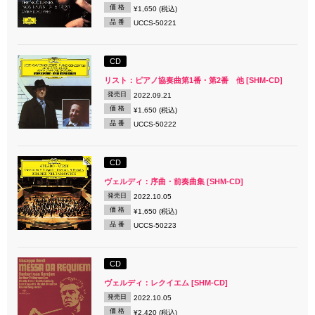
価 格
¥1,650 (税込)
品 番
UCCS-50221
CD
リスト：ピアノ協奏曲第1番・第2番 他 [SHM-CD]
発売日
2022.09.21
価 格
¥1,650 (税込)
品 番
UCCS-50222
CD
ヴェルディ：序曲・前奏曲集 [SHM-CD]
発売日
2022.10.05
価 格
¥1,650 (税込)
品 番
UCCS-50223
CD
ヴェルディ：レクイエム [SHM-CD]
発売日
2022.10.05
価 格
¥2,420 (税込)