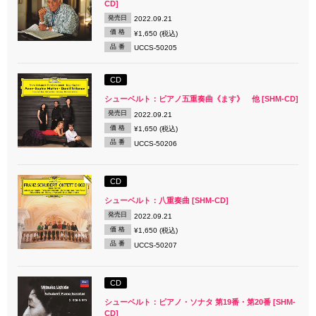
CD]
発売日
2022.09.21
価 格
¥1,650 (税込)
品 番
UCCS-50205
CD
シューベルト：ピアノ五重奏曲《ます》 他 [SHM-CD]
発売日
2022.09.21
価 格
¥1,650 (税込)
品 番
UCCS-50206
CD
シューベルト：八重奏曲 [SHM-CD]
発売日
2022.09.21
価 格
¥1,650 (税込)
品 番
UCCS-50207
CD
シューベルト：ピアノ・ソナタ 第19番・第20番 [SHM-
CD]