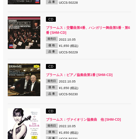
品 番
UCCS-50228
CD
ブラームス：交響曲第4番、ハンガリー舞曲第5番・第6
番 [SHM-CD]
発売日
2022.10.05
価 格
¥1,650 (税込)
品 番
UCCS-50229
CD
ブラームス：ピアノ協奏曲第1番 [SHM-CD]
発売日
2022.10.05
価 格
¥1,650 (税込)
品 番
UCCS-50230
CD
ブラームス：ヴァイオリン協奏曲 他 [SHM-CD]
発売日
2022.10.05
価 格
¥1,650 (税込)
品 番
UCCS-50231