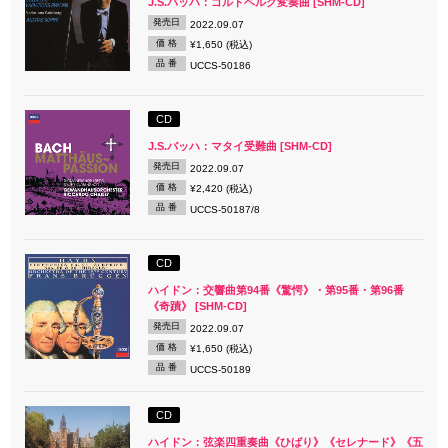
J.S.バッハ：ゴルトベルク変奏曲 [SHM-CD]
発売日
2022.09.07
価 格
¥1,650 (税込)
品 番
UCCS-50186
CD
J.S.バッハ：マタイ受難曲 [SHM-CD]
発売日
2022.09.07
価 格
¥2,420 (税込)
品 番
UCCS-50187/8
CD
ハイドン：交響曲第94番《驚愕》・第95番・第96番
《奇蹟》 [SHM-CD]
発売日
2022.09.07
価 格
¥1,650 (税込)
品 番
UCCS-50189
CD
ハイドン：弦楽四重奏曲《ひばり》《セレナード》《五