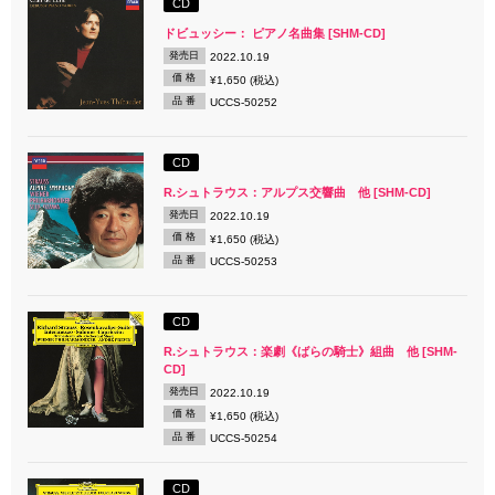
CD
ドビュッシー： ピアノ名曲集 [SHM-CD]
発売日
2022.10.19
価 格
¥1,650 (税込)
品 番
UCCS-50252
CD
R.シュトラウス：アルプス交響曲 他 [SHM-CD]
発売日
2022.10.19
価 格
¥1,650 (税込)
品 番
UCCS-50253
CD
R.シュトラウス：楽劇《ばらの騎士》組曲 他 [SHM-
CD]
発売日
2022.10.19
価 格
¥1,650 (税込)
品 番
UCCS-50254
CD