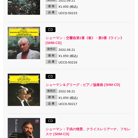
2022.09.21
価 格
¥1,650 (税込)
品 番
UCCS-50215
CD
シューマン：交響曲第1番《春》・第3番《ライン》
[SHM-CD]
発売日
2022.09.21
価 格
¥1,650 (税込)
品 番
UCCS-50216
CD
シューマン＆グリーグ：ピアノ協奏曲 [SHM-CD]
発売日
2022.09.21
価 格
¥1,650 (税込)
品 番
UCCS-50217
CD
シューマン：子供の情景、クライスレリアーナ、フモレ
スケ [SHM-CD]