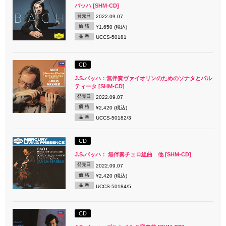
バッハ [SHM-CD]
発売日
2022.09.07
価 格
¥1,650 (税込)
品 番
UCCS-50181
CD
J.S.バッハ：無伴奏ヴァイオリンのためのソナタとパル
ティータ [SHM-CD]
発売日
2022.09.07
価 格
¥2,420 (税込)
品 番
UCCS-50182/3
CD
J.S.バッハ： 無伴奏チェロ組曲 他 [SHM-CD]
発売日
2022.09.07
価 格
¥2,420 (税込)
品 番
UCCS-50184/5
CD