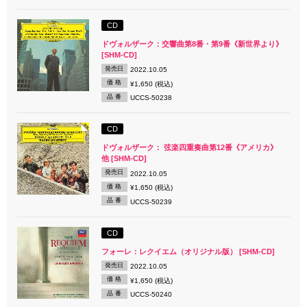
CD
ドヴォルザーク：交響曲第8番・第9番《新世界より》
[SHM-CD]
発売日
2022.10.05
価 格
¥1,650 (税込)
品 番
UCCS-50238
CD
ドヴォルザーク： 弦楽四重奏曲第12番《アメリカ》
他 [SHM-CD]
発売日
2022.10.05
価 格
¥1,650 (税込)
品 番
UCCS-50239
CD
フォーレ：レクイエム（オリジナル版） [SHM-CD]
発売日
2022.10.05
価 格
¥1,650 (税込)
品 番
UCCS-50240