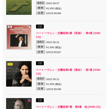
発売日
2022.09.07
価 格
¥1,650 (税込)
品 番
UCCS-50196
CD
ベートーヴェン：交響曲第3番《英雄》・第4番 [SHM-
CD]
発売日
2022.09.21
価 格
¥1,650 (税込)
品 番
UCCS-50197
CD
ベートーヴェン：交響曲第5番《運命》・第7番 [SHM-
CD]
発売日
2022.09.21
価 格
¥1,650 (税込)
品 番
UCCS-50198
CD
ベートーヴェン：交響曲第7番・第8番 他 [SHM-CD]