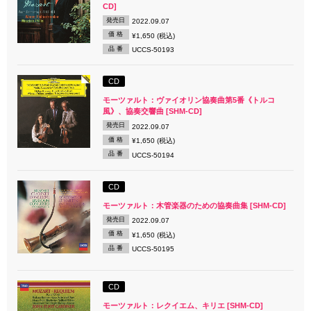
CD]
発売日
2022.09.07
価 格
¥1,650 (税込)
品 番
UCCS-50193
CD
モーツァルト：ヴァイオリン協奏曲第5番《トルコ
風》、協奏交響曲 [SHM-CD]
発売日
2022.09.07
価 格
¥1,650 (税込)
品 番
UCCS-50194
CD
モーツァルト：木管楽器のための協奏曲集 [SHM-CD]
発売日
2022.09.07
価 格
¥1,650 (税込)
品 番
UCCS-50195
CD
モーツァルト：レクイエム、キリエ [SHM-CD]