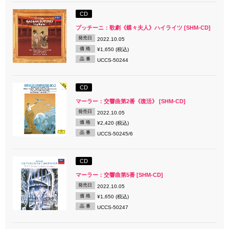
CD
プッチーニ：歌劇《蝶々夫人》ハイライツ [SHM-CD]
発売日
2022.10.05
価 格
¥1,650 (税込)
品 番
UCCS-50244
CD
マーラー：交響曲第2番《復活》 [SHM-CD]
発売日
2022.10.05
価 格
¥2,420 (税込)
品 番
UCCS-50245/6
CD
マーラー：交響曲第5番 [SHM-CD]
発売日
2022.10.05
価 格
¥1,650 (税込)
品 番
UCCS-50247