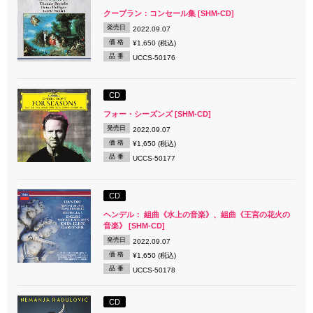
クープラン：コンセール集 [SHM-CD]
発売日
2022.09.07
価 格
¥1,650 (税込)
品 番
UCCS-50176
CD
フォー・シーズンズ [SHM-CD]
発売日
2022.09.07
価 格
¥1,650 (税込)
品 番
UCCS-50177
CD
ヘンデル： 組曲《水上の音楽》、組曲《王宮の花火の
音楽》 [SHM-CD]
発売日
2022.09.07
価 格
¥1,650 (税込)
品 番
UCCS-50178
CD