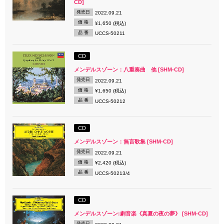
CD]
発売日
2022.09.21
価 格
¥1,650 (税込)
品 番
UCCS-50211
CD
メンデルスゾーン：八重奏曲 他 [SHM-CD]
発売日
2022.09.21
価 格
¥1,650 (税込)
品 番
UCCS-50212
CD
メンデルスゾーン：無言歌集 [SHM-CD]
発売日
2022.09.21
価 格
¥2,420 (税込)
品 番
UCCS-50213/4
CD
メンデルスゾーン:劇音楽《真夏の夜の夢》 [SHM-CD]
発売日