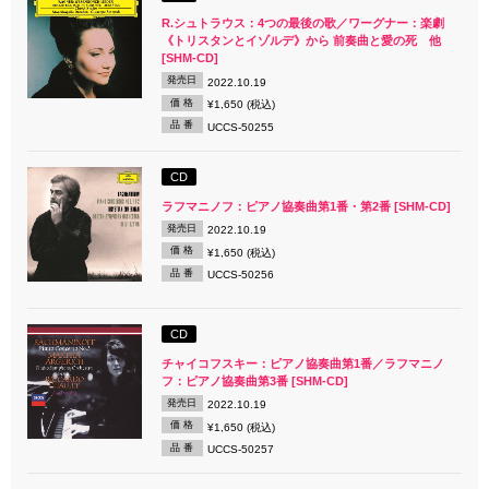
R.シュトラウス：4つの最後の歌／ワーグナー：楽劇
《トリスタンとイゾルデ》から 前奏曲と愛の死 他
[SHM-CD]
発売日
2022.10.19
価 格
¥1,650 (税込)
品 番
UCCS-50255
CD
ラフマニノフ：ピアノ協奏曲第1番・第2番 [SHM-CD]
発売日
2022.10.19
価 格
¥1,650 (税込)
品 番
UCCS-50256
CD
チャイコフスキー：ピアノ協奏曲第1番／ラフマニノ
フ：ピアノ協奏曲第3番 [SHM-CD]
発売日
2022.10.19
価 格
¥1,650 (税込)
品 番
UCCS-50257