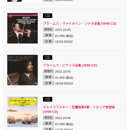
CD
ブラ－ムス：ヴァイオリン・ソナタ全集 [SHM-CD]
発売日
2022.10.05
価 格
¥1,650 (税込)
品 番
UCCS-50232
CD
ブラームス：ピアノ小品集 [SHM-CD]
発売日
2022.10.05
価 格
¥1,650 (税込)
品 番
UCCS-50233
CD
チャイコフスキー：交響曲第4番、イタリア奇想曲
[SHM-CD]
発売日
2022.10.05
価 格
¥1,650 (税込)
品 番
UCCS-50234