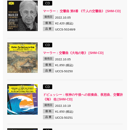
CD
マーラー： 交響曲 第8番 《千人の交響曲》 [SHM-CD]
発売日
2022.10.05
価 格
¥2,420 (税込)
品 番
UCCS-50248/9
CD
マーラー：交響曲《大地の歌》 [SHM-CD]
発売日
2022.10.05
価 格
¥1,650 (税込)
品 番
UCCS-50250
CD
ドビュッシー：牧神の午後への前奏曲、夜想曲、交響詩
《海》 他 [SHM-CD]
発売日
2022.10.19
価 格
¥1,650 (税込)
品 番
UCCS-50251