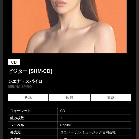
CD
ビジター [SHM-CD]
シエナ・スパイロ
SIENNA SPIRO
解 説
歌 詞
対 訳
フォーマット
CD
組み枚数
1
レーベル
Capitol
発売元
ユニバーサル ミュージック合同会社