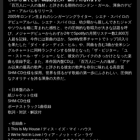
「百万人に一人の逸材」と評される期待のロンドン・ガール、渾身のデビ
ュー・アルバムをリリース
2005年ロンドン生まれのシンガーソングライター、シエナ・スパイロの
デビューアルバム。シエナ・スパイロは、幼少期から親しんできたジャズ
やソウルを糧に育まれた感性と、その圧倒的な歌唱力が大きな話題を呼
び、メジャーデビューからわずか2年でSpotifyの月間リスナー数2,800万
人超を記録。今作には新曲のほか、Spotify世界チャートでトップ10入り
を果たした「ダイ・オン・ディス・ヒル」や、同曲を含む3曲が全米シン
グルチャートに同時ランクインする快挙となった「ザ・ビジター」「ユ
ー・ストール・ザ・ショー」など、彼女のブレイクのきっかけとなった楽
曲も収録予定。また、本作国内盤CDは、「百万人に一人の逸材」「アデ
ル以来の最高の歌声」と評される彼女の歌声を存分に味わえる高音質
SHM-CD仕様を採用。世界を揺るがす歌姫の第一歩にふさわしい、圧倒的
なクオリティを誇る渾身の大作だ。
＜日本盤のみ＞
紙ジャケット仕様
SHM-CD仕様
ボーナストラック1曲収録
歌詞・対訳・解説付
＜収録曲＞
1 This Is My House / ディス・イズ・マイ・ハウス
2 We're Not In Love / ウィア・ノット・イン・ラヴ