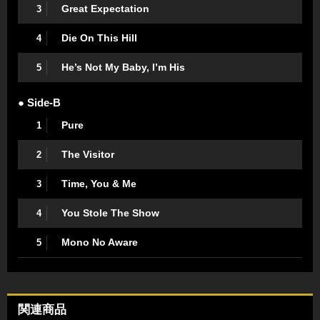
Great Expectation
3
Die On This Hill
4
He’s Not My Baby, I’m His
5
● Side-B
Pure
1
The Visitor
2
Time, You & Me
3
You Stole The Show
4
Mono No Aware
5
関連商品