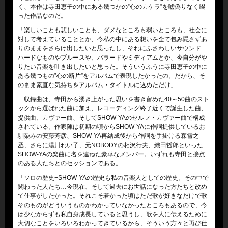
く、本作は寺田恵子の中にある幾つかの‟心のカケラ”を嘘偽りなく綴
った作品なのだ。
「楽しいことも悲しいことも、ダメなところも弱いところも、社会に
対して考えていることとか、今私の中にある想いを全て包み隠さずあ
りのままをさらけ出したいと思ったし、それにふさわしいサウンド…
ハードなものやブルースや、バラードやミディアムとか、今自分がや
りたい音楽を吐き出したいと思った。そういうふうに寺田恵子の中に
ある幾つもの‟心の断片”をアルバムで表現したかったの。だから、そ
のまま素直な気持ちをアルバム・タイトルに込めただけ」
収録曲は、寺田から湧き上がった思いを書き留めた40～50曲のスト
ックから選ばれた曲に加え、レコーディング終了近くで誕生した曲、
提供曲、カヴァー曲、そしてSHOW-YAのセルフ・カヴァー曲で構成
されている。作家陣は初期の頃からSHOW-YAに作詞提供しているお
馴染みの安藤芳彦、SHOW-YA再結成後から作詞を手掛ける森雪之
丞、さらに湯川れい子、元NOBODYの相沢行夫、織田哲郎といった
SHOW-YAの楽曲に名を連ねた豪華なメンバー。いずれも寺田と接点
のある人たちとのセッションである。
「ソロの歴史+SHOW-YAの歴史も私の音楽人としての歴史。その中で
関わった人たち…今現在、そして過去にお世話になった方たちと改め
て仕事がしたかった。それこそ若かった頃はただ歌が好きなだけで歌
そのものがどういうものかわかっていなかったところもあるので、今
は少なからずも私自身成長していると思うし、歌を人に伝えるために
大切なことをいろいろわかってきているから、そういう方々と再び仕