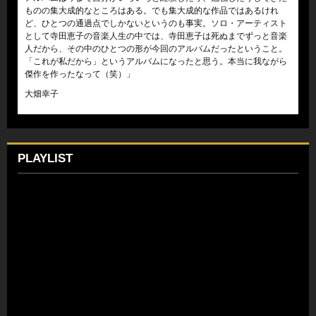
ものの集大成的なところはある。でも集大成的な作品ではあるけれ
ど、ひとつの通過点でしかないというのも事実。ソロ・アーティスト
として寺田恵子の音楽人生の中では、寺田恵子は死ぬまでずっと音楽
人だから、その中のひとつの形が今回のアルバムだったということ。
「これが私だから」というアルバムになったと思う。本当に我ながら
傑作を作ったなって（笑）」
大畑幸子
PLAYLIST