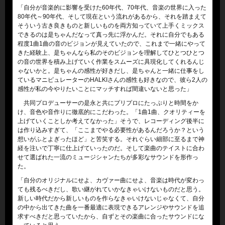
「自分が音楽的に影響を受けた60年代、70年代、音楽の世界に入った
80年代～90年代、そして現在という流れがあるから、それを踏まえて
そういう古き良きものと新しいものを両方知っていて上手くミックス
できるのは是ちゃんだなって真っ先に浮かんだ。それに自分でもある
程度1曲1曲の音のビジョンが見えていたので、これまで一緒にやって
きた経験上、是ちゃんなら私のそのビジョンを理解してひとつひとつ
の音の世界を積み上げていく作業をスムーズに具現化してくれるんじ
ゃないかと。是ちゃんの感性が好きだし、是ちゃんと一緒に仕事をし
ているマニピュレーターのHALKIさんの感性も好きなので、彼ら2人の
感性が私の今やりたいことにマッチすれば間違いないと思った」
共同プロデューサーの是永と共にプリプロにたっぷりと時間をか
け、音色や音作りに徹底的にこだわった。「1曲1曲、クオリティーを
上げていくことしか考えてなかった」そうで、レコーディング後半に
は作り込みすぎて、「ここまでやる必要性があるんだろうか？という
想いがふとよぎったほど」と苦笑する。それぐらい細部に至るまで神
経を注いで丁寧に仕上げていったのだ。そして楽曲のテイストに合わ
せて選ばれた一流のミュージシャンたちが多彩なサウンドを形作っ
た。
「自分のオリジナルにせよ、カヴァー曲にせよ、音楽は時代が変わっ
ても残るべきだし、歌い継がれていかなきゃいけないものだと思う。
新しい時代だから新しいものを作らなきゃいけないじゃなくて、自分
の中から出てきた曲を一番最適に表現できるアレンジやサウンドを追
求すべきだと思っていたから、自ずとその楽曲に合ったサウンドにな