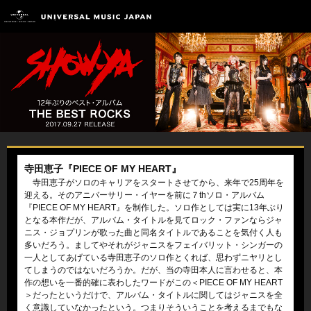
寺田恵子『PIECE OF MY HEART』
寺田恵子がソロのキャリアをスタートさせてから、来年で25周年を
迎える。そのアニバーサリー・イヤーを前に７thソロ・アルバム
『PIECE OF MY HEART』を制作した。ソロ作としては実に13年ぶり
となる本作だが、アルバム・タイトルを見てロック・ファンならジャ
ニス・ジョプリンが歌った曲と同名タイトルであることを気付く人も
多いだろう。ましてやそれがジャニスをフェイバリット・シンガーの
一人としてあげている寺田恵子のソロ作とくれば、思わずニヤリとし
てしまうのではないだろうか。だが、当の寺田本人に言わせると、本
作の想いを一番的確に表わしたワードがこの＜PIECE OF MY HEART
＞だったというだけで、アルバム・タイトルに関してはジャニスを全
く意識していなかったという。つまりそういうことを考えるまでもな