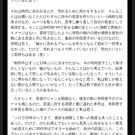
っていると思う」
それは時代に合わせるとか、売れるために何かをするとか、そんなこ
とはお構いなくただひたすらに自分の音楽を作りたいという純粋な欲
求そのもの。ルーツを取り入れ、思考し練り直して自分の音楽として
表現する。そこにはSHOW-YAで見せる鋼の女といった強靭で男前の
イメージはない。冒頭で記したように寺田の個の心情や感情を彼女の
根にある音楽と共に吐き出した、素顔の寺田恵子がいるだけなのだ。
寺田は言う。「確かに売れるアルバムを作ろうなんて初めて一切考え
なかった。だけど、売れるつもりで作っていないけど、売れたいとい
う気持ちはある（笑）」
「制作中はずっと13年ぶりに出すのだから、今の寺田恵子として恥ず
かしくないもの、嘘がないもの、そんなことばかり考えていた。結果
的に苦しんで苦しんで生み出している歌になったなって。そういうふ
うに導かれた歌になっているんじゃないかなと思う。私は歌しか歌え
ない愚かな人間でもいいかなって。だって私は歌で初めて人生が成り
立っているところがあるから」
だからこそ、音楽のジャンル関係なく、彼女の歌に寺田恵子のブル
ースを感じるのだ。音楽に対する渇望と愛に溢れた本作は、寺田恵子
の本質を表出した魂のブルースの結晶だと私は思う。
「ソロで25年やってきて、挫折を経験して歌への熱意も失ったことも
あった。だけど、のたれ死んでもいいから見失った自分をもう一度見
つめ直すために30代半ばでギターを始めて、自分の武器にした。この
アルバムは今まで自分がいろいろと経験したり、勉強したりしてきた