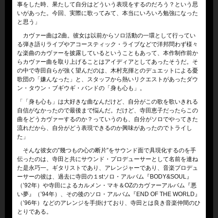
事をした時、果たして自分はどういう表現をするのだろう？という思
いがあった。今回、実際に歌ってみて、本当にいろいろ勉強になった
と思う」
カヴァー曲は2曲。彼女は以前からソロ活動の一環として行ってい
る弾き語りライブやアコースティック・ライブなどで洋邦問わず様々
な楽曲のカヴァーを披露しているということもあって、本作制作前か
らカヴァー曲を取り上げることはアイディアとしてあったそうだ。そ
の中で寺田自らが強く望んだのは、木村充揮とのデュエットによる憂
歌団の「嫌んなった」と、スタッフから熱いリクエストがあったダウ
ン・タウン・ブギウギ・バンドの「身も心も」。
「「身も心も」は大好きな曲なんだけど、自分がこの歌を歌いきれる
自信がなかったので最後まで悩んだ。だけど、寺田恵子だったらこの
曲をどうカヴァーするのか？っていうのも、自分がソロでやってきた
流れだから、自分がどう表現できるのか興味があったのでトライし
た」
そんな彼女の‟幾つもの心の断片”をサウンド面で具現化するのを手
伝ったのは、寺田と共にサウンド・プロデューサーとして名前を連ね
た是永巧一。ギタリストであり、アレンジャーであり、音楽プロデュ
ーサーの彼は、過去に寺田の１stソロ・アルバム『BODY&SOUL』
（’92年）や寺田によるカルメン・マキ＆OZのカヴァーアルバム『悪
い夢』（’94年）、その後のソロ・アルバム『END OF THE WORLD』
（’96年）などのアレンジを手掛けており、寺田とは良き音楽仲間のひ
とりである。