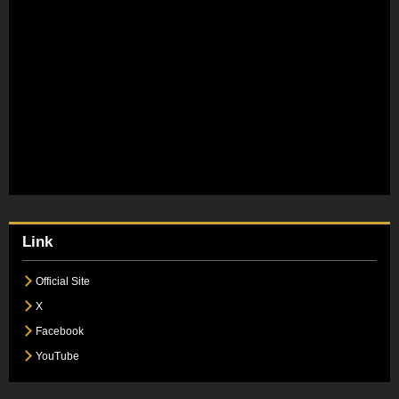
Link
Official Site
X
Facebook
YouTube