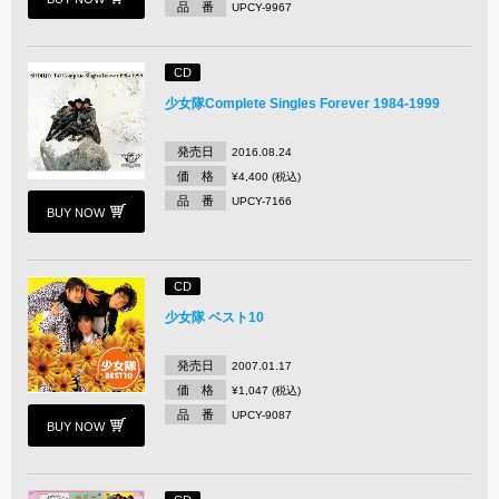
品 番
UPCY-9967
CD
少女隊Complete Singles Forever 1984-1999
発売日
2016.08.24
価 格
¥4,400 (税込)
品 番
UPCY-7166
BUY NOW
CD
少女隊 ベスト10
発売日
2007.01.17
価 格
¥1,047 (税込)
品 番
UPCY-9087
BUY NOW