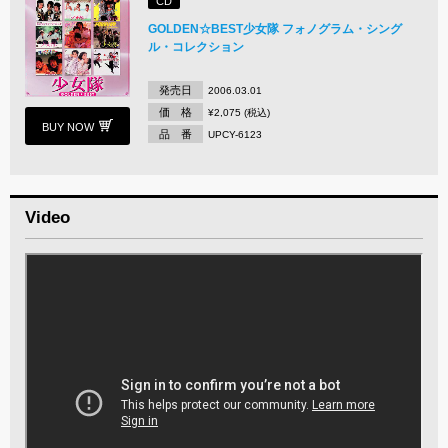
CD
GOLDEN☆BEST少女隊 フォノグラム・シング
ル・コレクション
発売日
2006.03.01
価 格
¥2,075 (税込)
BUY NOW
品 番
UPCY-6123
Video