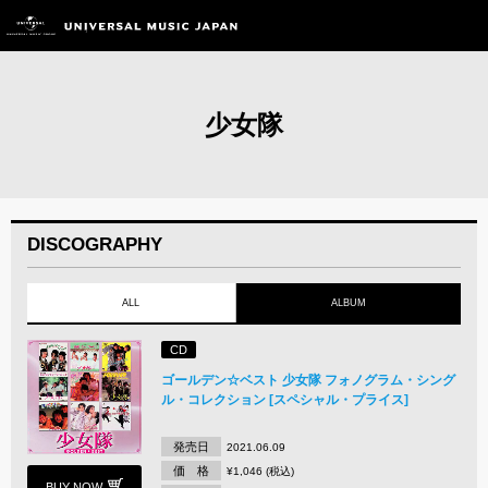
少女隊
DISCOGRAPHY
ALL
ALBUM
CD
ゴールデン☆ベスト 少女隊 フォノグラム・シング
ル・コレクション [スペシャル・プライス]
発売日
2021.06.09
価 格
¥1,046 (税込)
BUY NOW