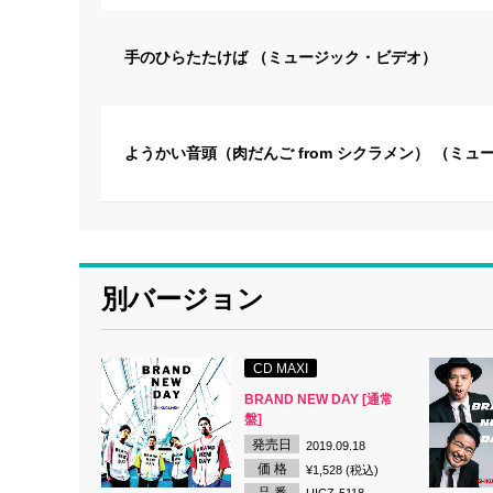
手のひらたたけば （ミュージック・ビデオ）
ようかい音頭（肉だんご from シクラメン） （ミ
別バージョン
CD MAXI
BRAND NEW DAY [通常
盤]
発売日
2019.09.18
価 格
¥1,528 (税込)
品 番