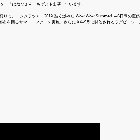
クター「はねぴょん」もゲスト出演しています。
りに、「シクラツアー2019 熱く燃やせ!Wow Wow Summer! ～6日間の
6大都市を回るサマー・ツアーを実施。さらに今年9月に開催されるラグビーワ