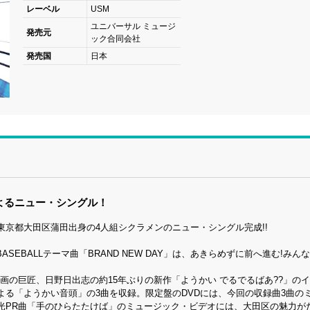
レーベル
USM
ユニバーサル ミュージ
発売元
ック合同会社
発売国
日本
よるニュー・シングル！
京都大田区蒲田出身の4人組シクラメンのニュー・シングル完成!!
ASEBALLテーマ曲「BRAND NEW DAY」は、あきらめずに前へ進む!みん
画の巨匠、日野日出志の約15年ぶりの新作「ようかい でるでるばあ??」の
る「ようかい音頭」の3曲を収録。限定盤のDVDには、今回の収録曲3曲の
光PR曲「手のひらたたけば」のミュージック・ビデオには、大田区の魅力が