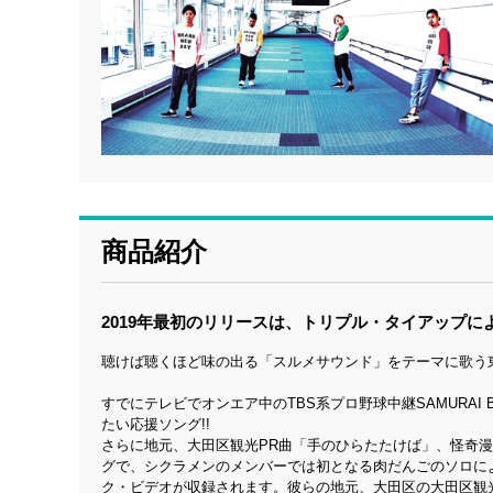
商品紹介
2019年最初のリリースは、トリプル・タイアップに
聴けば聴くほど味の出る「スルメサウンド」をテーマに歌う東
すでにテレビでオンエア中のTBS系プロ野球中継SAMURAI B
たい応援ソング!!
さらに地元、大田区観光PR曲「手のひらたたけば」、怪奇漫
グで、シクラメンのメンバーでは初となる肉だんごのソロによ
ク・ビデオが収録されます。彼らの地元、大田区の大田区観