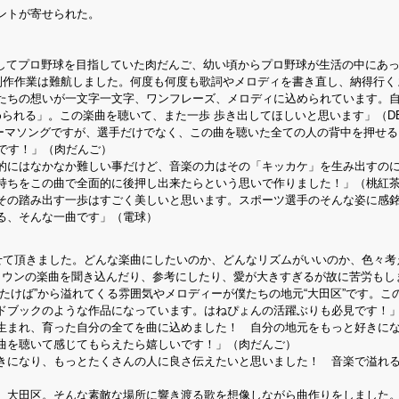
ントが寄せられた。
としてプロ野球を目指していた肉だんご、幼い頃からプロ野球が生活の中にあ
、制作作業は難航しました。何度も何度も歌詞やメロディを書き直し、納得行く
たちの想いが一文字一文字、ワンフレーズ、メロディに込められています。
られる」。この楽曲を聴いて、また一歩 歩き出してほしいと思います」（DE
LL”のテーマソングですが、選手だけでなく、この曲を聴いた全ての人の背中を押せ
です！」（肉だんご）
的にはなかなか難しい事だけど、音楽の力はその「キッカケ」を生み出すの
持ちをこの曲で全面的に後押し出来たらという思いで作りました！」（桃紅
その踏み出す一歩はすごく美しいと思います。スポーツ選手のそんな姿に感
る、そんな一曲です」（電球）
れせて頂きました。どんな楽曲にしたいのか、どんなリズムがいいのか、色々考
タウンの楽曲を聞き込んだり、参考にしたり、愛が大きすぎるが故に苦労もし
たけば”から溢れてくる雰囲気やメロディーが僕たちの地元“大田区”です。こ
ブックのような作品になっています。はねぴょんの活躍ぶりも必見です！」(DE
生まれ、育った自分の全てを曲に込めました！ 自分の地元をもっと好きに
曲を聴いて感じてもらえたら嬉しいです！」（肉だんご）
きになり、もっとたくさんの人に良さ伝えたいと思いました！ 音楽で溢れ
、大田区。そんな素敵な場所に響き渡る歌を想像しながら曲作りをしました