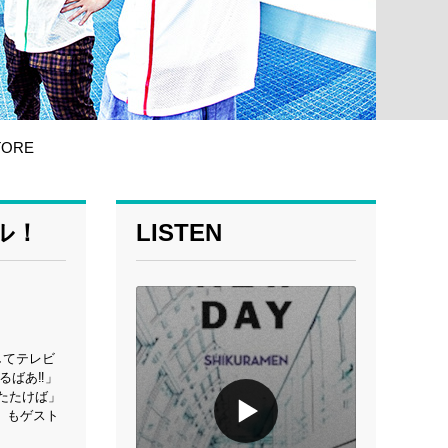
TORE
ル！
LISTEN
してテレビ
ばあ‼︎」
たたけば」
」もゲスト