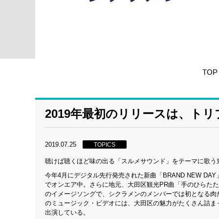
TOP
2019年最初のリリースは、ト
2019.07.25
TOPICS
聴けば聴くほど味の出る「スルメサウンド」をテーマに歌う東
今年4月にデジタル先行発売された新曲「BRAND NEW DAY
でオンエア中。さらに地元、大田区観光PR曲「手のひらたた
のイメージソングで、シクラメンのメンバーでは初となる肉
のミュージック・ビデオには、大田区の魅力がたくさん詰ま
出演している。