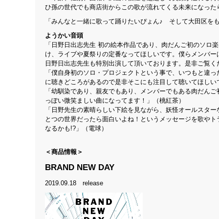
ひ孫の世代でも商店街からこの歌が流れてくる未来になった
「みんなと一緒に歌って踊りたいぴょん♪ そして大田区を
ようかい音頭
「日野日出志先生 初の絵本作品であり、肉だんご初のソロ
け、ライブや夏祭りの定番なってほしいです。僕らメンバー
日野日出志先生も特別出演して頂いております。是非ご覧ください
「僕自身初のソロ・プロジェクトという事で、いつもと違っ
に聴きどころがあるので是非そこにも注目して聴いてほしい
「幼馴染であり、親友でもあり、メンバーでもある肉だんご
っぽい微笑ましい曲になってます！」（桃紅茶）
「日野先生の素晴らしい下絵を見ながら、妖怪オールスター
とつの世界だったら面白いよね！というメッセージを歌やト
なるかも!?」（電球）
＜商品情報＞
BRAND NEW DAY
2019.09.18 release