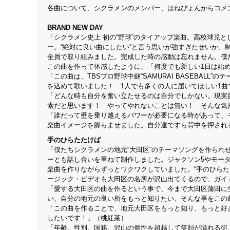
各曲について、シクラメンのメンバー、はねぴょんからコメ
BRAND NEW DAY
「シクラメン史上 初の“野球”のタイアップ楽曲。高校球児
ー。“絶対に良い曲にしたい”と言う思いが強すぎたせいか
全員で取り組みました。完成した時の感動は忘れません。僕
この曲を作って体感したように、「何度でも新しい1日は始め
「この曲は、TBSプロ野球中継“SAMURAI BASEBA
を込めて歌いました！ 1人でも多くの人に届いてほしい1曲
「どんな時も自分を奮い立たせるのは自分でしかない。現実
素だと思います！ やってやれないことは無い！ そんな気
「誰だって壁を乗り越えるパワーが必要になる時があって、
楽曲イメージを膨らませました。自分達ですら背中を押され
手のひらたたけば
「僕たちシクラメンの地元“大田区”のテーマソングを作ら
ーとも話し合いを重ねて制作しました。ジャクソン5やモー
楽曲を作りながらずっとワクワクしていました。“手のひらた
ージック・ビデオも大田区の名所が沢山出てくるので、ガイド
「愛する大田区の曲を作るという事で、今まで大田区蒲田に
い、自分の地元の良い所をもっと知りたい、そんな事をこの
「この曲を作ることで、地元大田区をもっと知り、もっと好
したいです！」（桃紅茶）
「年齢、性別、国籍、沢山の個性を超越して笑顔が溢れる街