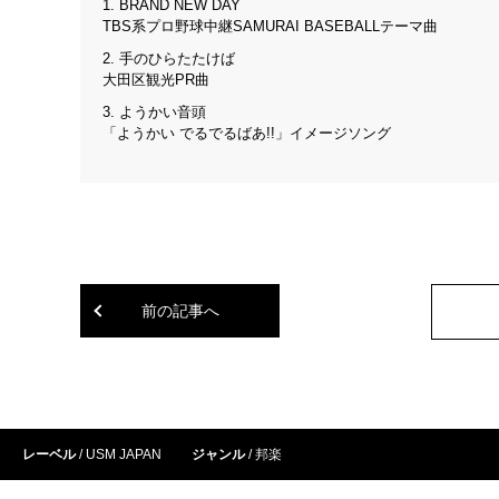
1. BRAND NEW DAY
TBS系プロ野球中継SAMURAI BASEBALLテーマ曲
2. 手のひらたたけば
大田区観光PR曲
3. ようかい音頭
「ようかい でるでるばあ!!」イメージソング
前の記事へ
レーベル
USM JAPAN
ジャンル
邦楽