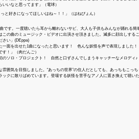
らいいなと思ってます」（電球）
もっと好きになってほしいはね～！！」（はねぴょん）
楽曲です。一度聴いたら耳から離れないサビ、大人も子供もみんなが踊れる簡
はこの曲のミュージック・ビデオに出演させ頂きました。滅多に顔出しする
」(DEppa)
た一面を出せた1曲になったと思います！ 色んな妖怪を声で表現しました！
です！」（肉だんご）
初のソロ・プロジェクト！ 自然と口ずさんでしまうキャッチーなメロディ♪
な雰囲気を目指しました。“あっちの世界”の住人だとしても、あっちもこっち
ラックに散りばめています。登場する妖怪を苦手なアノ人に置き換えて聴い