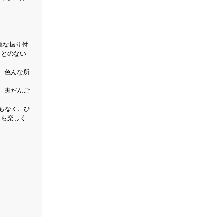
単な振り付
ことのない
 色んな所
 肉だんご
もなく、ひ
たら楽しく