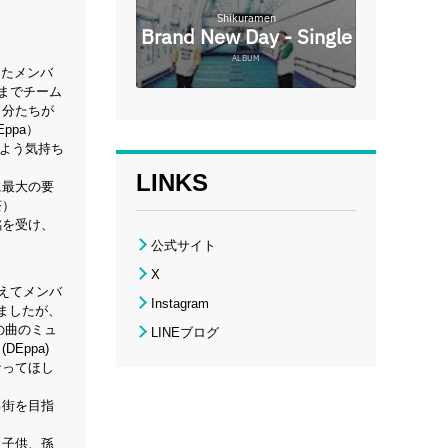
ったメンバ
までチーム
自分たちが
ppa）
るよう気持ち
LINKS
に最大の要
茶）
銘を受け、
公式サイト
X
えてメンバ
Instagram
ましたが、
の曲のミュ
LINEブログ
ppa)
なってほし
る街を目指
。子供、孫