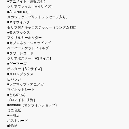
■アニメイト（通販含む）
クリアファイル［A４サイズ］
■Amazon.co.jp
メガジャケ（プリントメッセージ入り）
■ネオウイング
セリフ付きキャラステッカー（ランダム1枚）
■楽天ブックス
アクリルキーホルダー
■セブンネットショッピング
ペーパーチケットフォルダ
■タワーレコード
クリアポスター［A3サイズ］
■ゲーマーズ
ポスター［B２サイズ］
■メロンブックス
缶バッジ
■ソフマップ・アニメガ
マグネットシート
■とらのあな
ブロマイド［L判］
■amiami（オンラインショップ）
ミニ色紙
■一般店
ポストカード
■HMV