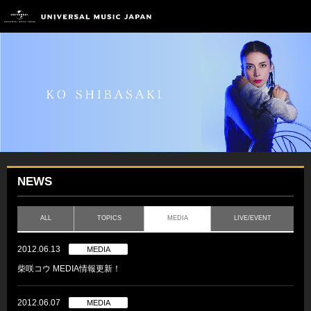
NEWS
ALL
TOPICS
MEDIA
LIVE/EVENT
2012.06.13
MEDIA
柴咲コウ MEDIA情報更新！
2012.06.07
MEDIA