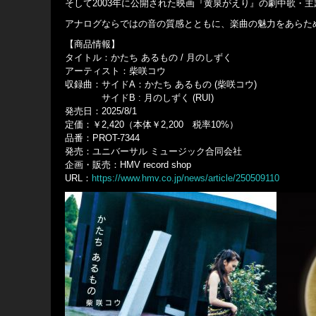
そして2003年に公開された映画『黄泉がえり』の劇中歌・
アナログならではの音の質感とともに、楽曲の魅力をあらた
【商品情報】
タイトル：かたち あるもの / 月のしずく
アーティスト：柴咲コウ
収録曲：サイドA：かたち あるもの (柴咲コウ)
サイドB : 月のしずく (RUI)
発売日：2025/8/1
定価：￥2,420（本体￥2,200 税率10%）
品番：PROT-7344
発売：ユニバーサル ミュージック合同会社
企画・販売：HMV record shop
URL：
https://www.hmv.co.jp/news/article/250509110