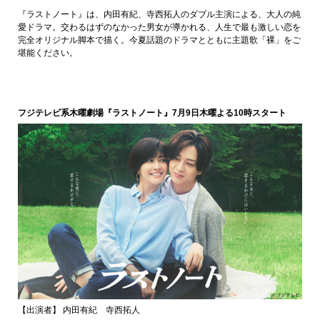
『ラストノート』は、内田有紀、寺西拓人のダブル主演による、大人の純
愛ドラマ。交わるはずのなかった男女が導かれる、人生で最も激しい恋を
完全オリジナル脚本で描く。今夏話題のドラマとともに主題歌「裸」をご
堪能ください。
フジテレビ系木曜劇場『ラストノート』7月9日木曜よる10時スタート
【出演者】 内田有紀 寺西拓人