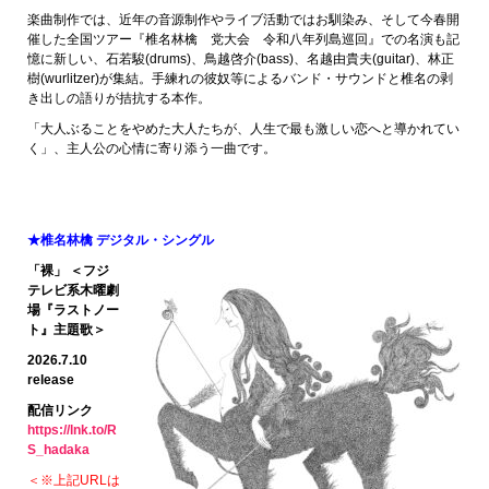
楽曲制作では、近年の音源制作やライブ活動ではお馴染み、そして今春開
催した全国ツアー『椎名林檎 党大会 令和八年列島巡回』での名演も記
憶に新しい、石若駿(drums)、鳥越啓介(bass)、名越由貴夫(guitar)、林正
樹(wurlitzer)が集結。手練れの彼奴等によるバンド・サウンドと椎名の剥
き出しの語りが拮抗する本作。
「大人ぶることをやめた大人たちが、人生で最も激しい恋へと導かれてい
く」、主人公の心情に寄り添う一曲です。
★椎名林檎 デジタル・シングル
「裸」
＜フジ
テレビ系木曜劇
場『ラストノー
ト』主題歌＞
2026.7.10
release
配信リンク
https://lnk.to/R
S_hadaka
＜※上記URLは