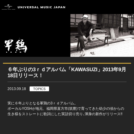
６年ぶりの3ｒｄアルバム「KAWASUZI」2013年9月
18日リリース！
2013.09.18
TOPICS
実に６年ぶりとなる軍鶏の3ｒｄアルバム。
ボーカルYOSHが地元、福岡県直方市(筑豊)で育ってきた幼少の頃からの
生き様をストレートに歌詞にした実話切り売り､渾身の新作がリリース!!