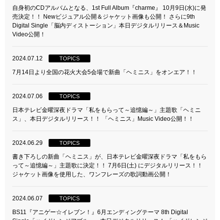
自身初のCDアルバムとなる、1st Full Album『charme』 10月9日(水)に発
売決定！！ Newビジュアル公開＆ジャケット画像も公開！ さらに9th
Digital Single「脳内ディストーション」本日デジタルリリース＆Music
Video公開！
2024.07.12
TOPICS
7月14日より全国の花火大会5会場で新曲「ヘミニス」をオンエア！！
2024.07.06
TOPICS
日本テレビ金曜深夜ドラマ「私をもらって～追憶編～」主題歌「ヘミニ
ス」、本日デジタルリリース！！ 「ヘミニス」Music Video公開！！
2024.06.29
TOPICS
書き下ろしの新曲「ヘミニス」が、日本テレビ金曜深夜ドラマ「私をもら
って～追憶編～」主題歌に決定！！ 7月6日(土) にデジタルリリース！！
ジャケット画像を使用した、ワンフレーズの歌詞動画公開！
2024.06.07
TOPICS
BS11『アニゲー☆イレブン！』6月エンディングテーマ 8th Digital