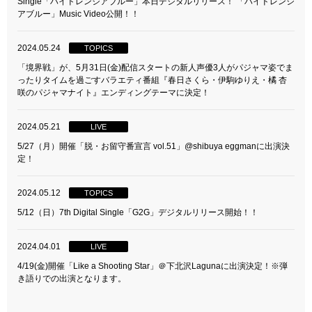
Single「ハイドレンジアブルー」本日デジタルリリース！ 「ハイドレンジ
アブルー」Music Video公開！！
2024.05.24
TOPICS
「境界戦」が、5月31日(金)配信スタートの新人声優3人がパジャマ姿でま
ったりタイムを過ごすバラエティ番組『春日さくら・伊駒ゆりえ・橘 杏
咲のパジャマナイト』エンディングテーマに決定！
2024.05.21
LIVE
5/27（月）開催「脱・お留守番宣言 vol.51」@shibuya eggmanに出演決
定！
2024.05.12
TOPICS
5/12（日）7th Digital Single「G2G」デジタルリリース開始！！
2024.04.01
LIVE
4/19(金)開催「Like a Shooting Star」＠下北沢Lagunaに出演決定！※弾
き語りでの出演となります。