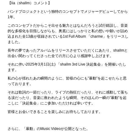
【lia（shallm）コメント】
バンドプロジェクトという独特のコンセプトでメジャーデビューしてから
1年。
このコンセプトだからこそ出せる魅力とはなんだろうと試行錯誤し、音楽
的な多様化を目指しながらも、奥底にはしっかりと私の想いや願いが詰め
込まれた全13曲が収録されている1st Full Album 「charme」をリリースし
ました。
長年の夢であったアルバムをリリースさせていただくにあたり、shallmと
出会い関わってくださった全ての方に心より感謝申し上げます。
それに伴い2025年3月1日(土) 「shallm 3rd Live 決起集会」を開催いたし
ます。
私の心が揺れたあの瞬間のように、皆様の心にも”暴動”を起こせたらと思
っております。
それは歌詞の一節だったり、ライブの熱狂だったり、それに感動して落ち
る涙だったり、音楽に救われたような瞬間、そのほんの一瞬の”暴動”を起
こしに「決起集会」にご参加いただければ幸いです。
皆様とお会いできることを楽しみにお待ちしております。
さらに、「暴動」のMusic Videoが公開となった。