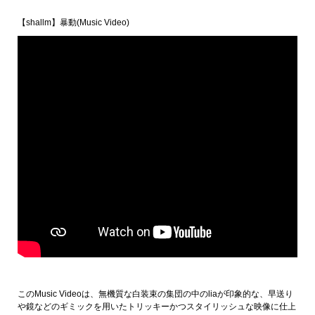
【shallm】暴動(Music Video)
このMusic Videoは、無機質な白装束の集団の中のliaが印象的な、早送り
や鏡などのギミックを用いたトリッキーかつスタイリッシュな映像に仕上