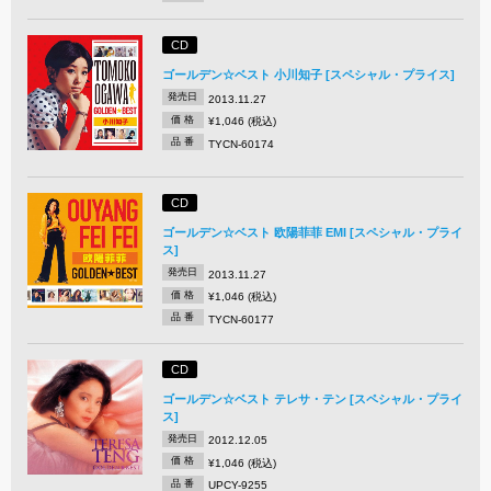
CD
ゴールデン☆ベスト 小川知子 [スペシャル・プライス]
発売日
2013.11.27
価 格
¥1,046 (税込)
品 番
TYCN-60174
CD
ゴールデン☆ベスト 欧陽菲菲 EMI [スペシャル・プライ
ス]
発売日
2013.11.27
価 格
¥1,046 (税込)
品 番
TYCN-60177
CD
ゴールデン☆ベスト テレサ・テン [スペシャル・プライ
ス]
発売日
2012.12.05
価 格
¥1,046 (税込)
品 番
UPCY-9255