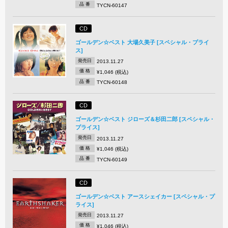
品 番
TYCN-60147
CD
ゴールデン☆ベスト 大場久美子 [スペシャル・プライ
ス]
発売日
2013.11.27
価 格
¥1,046 (税込)
品 番
TYCN-60148
CD
ゴールデン☆ベスト ジローズ＆杉田二郎 [スペシャル・
プライス]
発売日
2013.11.27
価 格
¥1,046 (税込)
品 番
TYCN-60149
CD
ゴールデン☆ベスト アースシェイカー [スペシャル・プ
ライス]
発売日
2013.11.27
価 格
¥1,046 (税込)