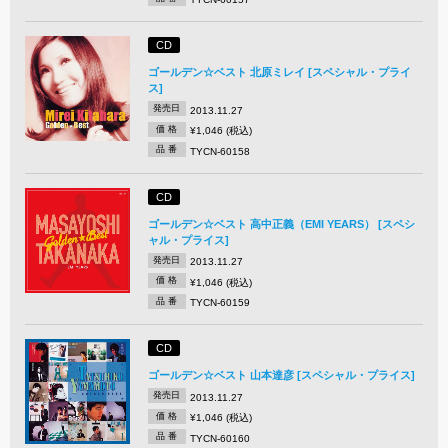
CD
ゴールデン☆ベスト 北原ミレイ [スペシャル・プライ
ス]
発売日
2013.11.27
価 格
¥1,046 (税込)
品 番
TYCN-60158
CD
ゴールデン☆ベスト 高中正義（EMI YEARS） [スペシ
ャル・プライス]
発売日
2013.11.27
価 格
¥1,046 (税込)
品 番
TYCN-60159
CD
ゴールデン☆ベスト 山本達彦 [スペシャル・プライス]
発売日
2013.11.27
価 格
¥1,046 (税込)
品 番
TYCN-60160