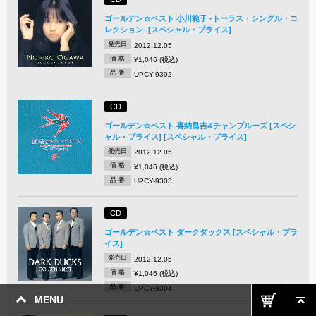
ゴールデン☆ベスト 小川範子 -トーラス・シングル・コ
レクション- [スペシャル・プライス]
発売日
2012.12.05
価 格
¥1,046 (税込)
品 番
UPCY-9302
CD
ゴールデン☆ベスト 喜納昌吉&チャンプルーズ [スペシ
ャル・プライス] [スペシャル・プライス]
発売日
2012.12.05
価 格
¥1,046 (税込)
品 番
UPCY-9303
CD
ゴールデン☆ベスト ダークダックス [スペシャル・プラ
イス]
発売日
2012.12.05
価 格
¥1,046 (税込)
品 番
UPCY-9304
MENU