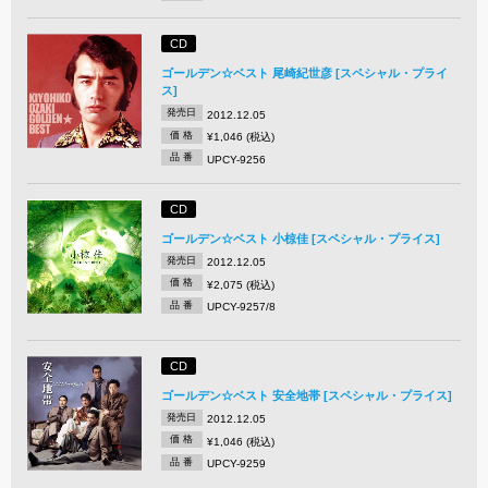
CD
ゴールデン☆ベスト 尾崎紀世彦 [スペシャル・プライ
ス]
発売日
2012.12.05
価 格
¥1,046 (税込)
品 番
UPCY-9256
CD
ゴールデン☆ベスト 小椋佳 [スペシャル・プライス]
発売日
2012.12.05
価 格
¥2,075 (税込)
品 番
UPCY-9257/8
CD
ゴールデン☆ベスト 安全地帯 [スペシャル・プライス]
発売日
2012.12.05
価 格
¥1,046 (税込)
品 番
UPCY-9259