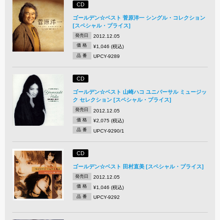
CD
ゴールデン☆ベスト 菅原洋一 シングル・コレクション
[スペシャル・プライス]
発売日
2012.12.05
価 格
¥1,046 (税込)
品 番
UPCY-9289
CD
ゴールデン☆ベスト 山崎ハコ ユニバーサル ミュージッ
ク セレクション [スペシャル・プライス]
発売日
2012.12.05
価 格
¥2,075 (税込)
品 番
UPCY-9290/1
CD
ゴールデン☆ベスト 田村直美 [スペシャル・プライス]
発売日
2012.12.05
価 格
¥1,046 (税込)
品 番
UPCY-9292