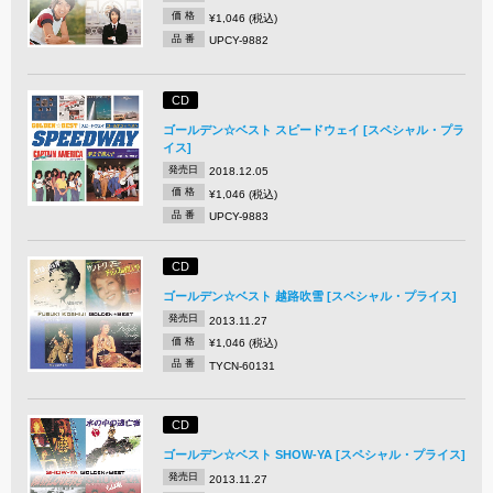
価 格
¥1,046 (税込)
品 番
UPCY-9882
CD
ゴールデン☆ベスト スピードウェイ [スペシャル・プラ
イス]
発売日
2018.12.05
価 格
¥1,046 (税込)
品 番
UPCY-9883
CD
ゴールデン☆ベスト 越路吹雪 [スペシャル・プライス]
発売日
2013.11.27
価 格
¥1,046 (税込)
品 番
TYCN-60131
CD
ゴールデン☆ベスト SHOW-YA [スペシャル・プライス]
発売日
2013.11.27